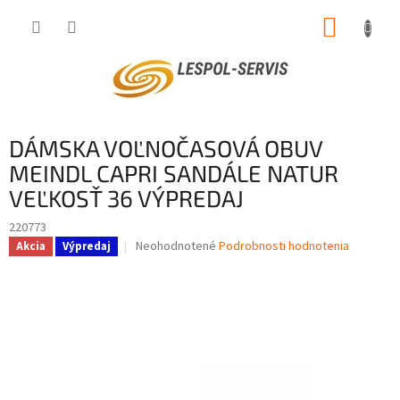
Prejsť
NÁKUP
na
obsah
KOŠÍK
DÁMSKA VOĽNOČASOVÁ OBUV
MEINDL CAPRI SANDÁLE NATUR
VEĽKOSŤ 36 VÝPREDAJ
220773
Priemerné
Neohodnotené
Podrobnosti hodnotenia
Akcia
Výpredaj
hodnotenie
produktu
je
0,0
z
5
hviezdičiek.