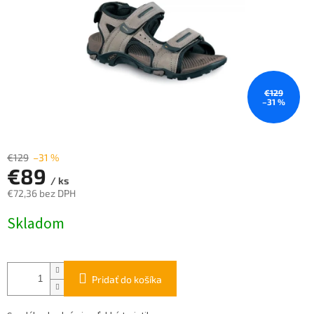
€129
–31 %
€129
–31 %
€89
/ ks
€72,36 bez DPH
Jednotková
Skladom
cena:
Pridať do košíka