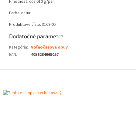
Hmotnosť: cca 610 g/pár
Farba: natur
Produktové číslo: 3169-05
Dodatočné parametre
Kategória
:
Voľnočasová obuv
EAN
:
4056284065057
Z
á
p
ä
t
i
e