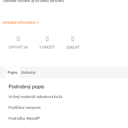
Sandále vhodné aj na ľahkú turistiku.
Detailné informácie
OPÝTAŤ SA
STRÁŽIŤ
ZDIEĽAŤ
Popis
Diskusia
Podrobný popis
Vrchný materiál: nubuková koža
Podšívka: neopren
Podrážka: Meindl®