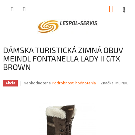
Prejsť
NÁKUP
na
obsah
KOŠÍK
DÁMSKA TURISTICKÁ ZIMNÁ OBUV
MEINDL FONTANELLA LADY II GTX
BROWN
Priemerné
Neohodnotené
Podrobnosti hodnotenia
Značka:
MEINDL
Akcia
hodnotenie
produktu
je
0,0
z
5
hviezdičiek.