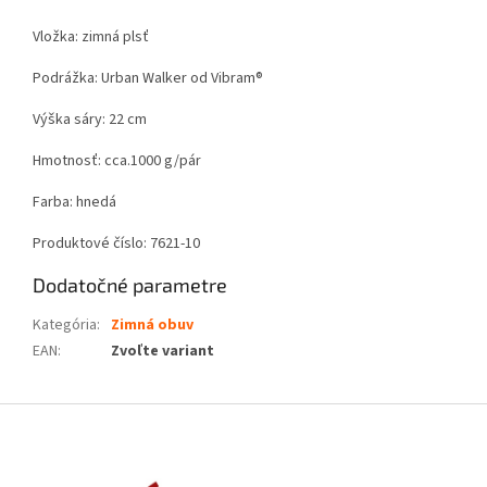
Vložka: zimná plsť
Podrážka: Urban Walker od Vibram®
Výška sáry: 22 cm
Hmotnosť: cca.1000 g/pár
Farba: hnedá
Produktové číslo: 7621-10
Dodatočné parametre
Kategória
:
Zimná obuv
EAN
:
Zvoľte variant
Z
á
p
ä