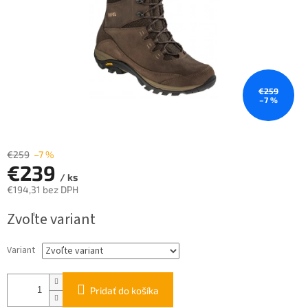
€259
–7 %
€259
–7 %
€239
/ ks
€194,31 bez DPH
Jednotková
Zvoľte variant
cena:
Variant
Pridať do košíka