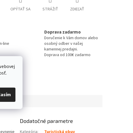
OPÝTAŤ SA
STRÁŽIŤ
ZDIEĽAŤ
Doprava zadarmo
Doručenie k Vám domov alebo
-line
osobný odber v našej
kamennej predajni.
Doprava od 100€ zadarmo
webovej
osť.
lasím
Dodatočné parametre
pevnenie
Kategória
:
Turistická obuv