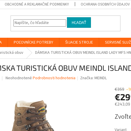
OBCHODNÉ A REKLAMAČNÉ PODMIENKY
OCHRANA OSOBNÝCH ÚDAJOV
HĽADAŤ
A
POĽOVNÍCKE POTREBY
ŠIJACIE STROJE
SERVISNÉ SLU
uristická obuv
DÁMSKA TURISTICKÁ OBUV MEINDL ISLAND LADY MFS H
SKA TURISTICKÁ OBUV MEINDL ISLAN
Priemerné
Neohodnotené
Podrobnosti hodnotenia
Značka:
MEINDL
hodnotenie
produktu
€359
–1
je
€2
0,0
€243,09
z
5
Jednotk
Zvoľte
hviezdičiek.
cena:
Variant