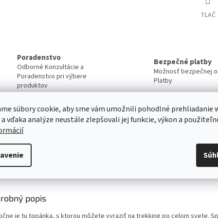
TLAČ
Poradenstvo
Bezpečné platby
Odborné Konzultácie a
Možnosť bezpečnej on
Poradenstvo pri výbere
Platby
produktov
me súbory cookie, aby sme vám umožnili pohodlné prehliadanie 
Servis
 a vďaka analýze neustále zlepšovali jej funkcie, výkon a použiteľn
Kvalitný záručný aj pozáručný servis
formácií
Viac o našich servisných službách ....
avenie
Súh
s
Diskusia
Značka
robný popis
očne je tu topánka, s ktorou môžete vyraziť na trekking po celom svete. S