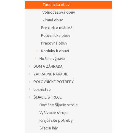
Turistická obuv
Voľnočasová obuv
Zimná obuv
Pre deti a mládež
Poľovnícka obuv
Pracovná obuv
Doplnky k obuvi
Nože a výbava
DOM A ZÁHRADA
ZÁHRADNÉ NÁRADIE
POĽOVNÍCKE POTREBY
Lesníctvo
ŠIJACIE STROJE
Domáce šijacie stroje
Vyšívacie stroje
Krajčírske potreby
Šijacie ihly