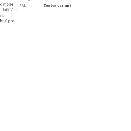
to model
EAN
:
Zvoľte variant
lači. Viac
mi,
ebujú pre