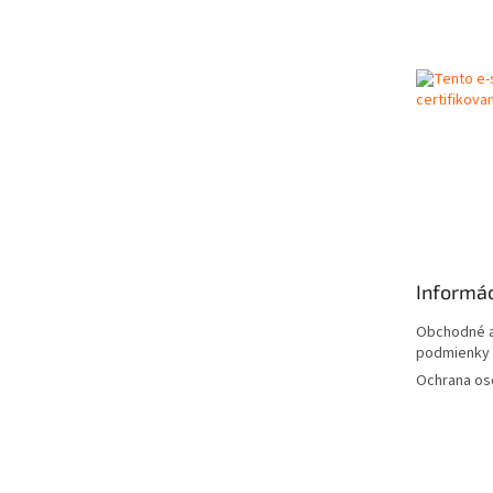
á
p
ä
t
i
e
Informác
Obchodné a
podmienky
Ochrana os