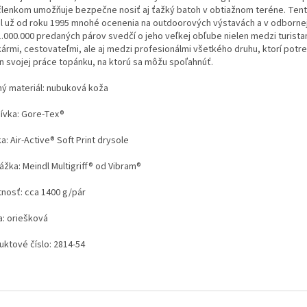
členkom umožňuje bezpečne nosiť aj ťažký batoh v obtiažnom teréne. Ten
al už od roku 1995 mnohé ocenenia na outdoorových výstavách a v odbornej t
1.000.000 predaných párov svedčí o jeho veľkej obľube nielen medzi turista
kármi, cestovateľmi, ale aj medzi profesionálmi všetkého druhu, ktorí potr
n svojej práce topánku, na ktorú sa môžu spoľahnúť.
ný materiál: nubuková koža
ívka: Gore-Tex®
a: Air-Active® Soft Print drysole
ážka: Meindl Multigriff® od Vibram®
nosť: cca 1400 g/pár
a: oriešková
uktové číslo: 2814-54