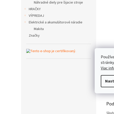
Náhradné diely pre šijacie stroje
HRAČKY
VÝPREDAJ
Elektrické a akumulátorové náradie
Makita
Značky
Používa
stránky
Viac in
Nast
Popi
Pod
Skut