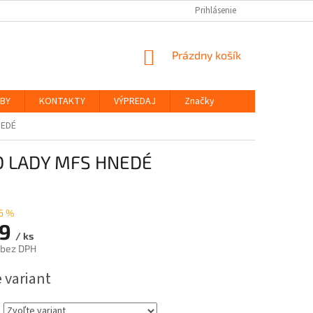
Prihlásenie
NÁKUPNÝ
Prázdny košík
KOŠÍK
ŽBY
KONTAKTY
VÝPREDAJ
Značky
NEDÉ
D LADY MFS HNEDÉ
6 %
99
/ ks
 bez DPH
ová
 variant