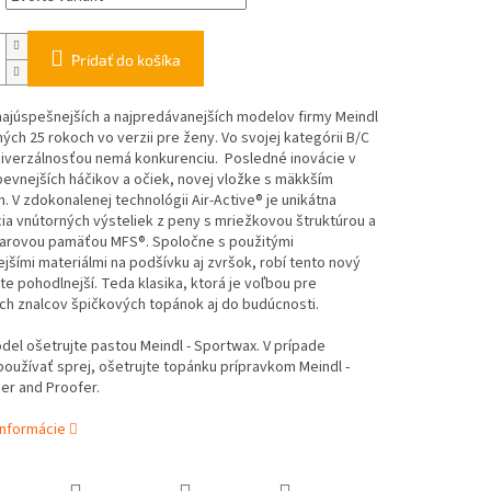
Pridať do košíka
ajúspešnejších a najpredávanejších modelov firmy Meindl
ých 25 rokoch vo verzii pre ženy. Vo svojej kategórii B/C
niverzálnosťou nemá konkurenciu. Posledné inovácie v
evnejších háčikov a očiek, novej vložke s mäkkším
 V zdokonalenej technológii Air-Active® je unikátna
a vnútorných výsteliek z peny s mriežkovou štruktúrou a
varovou pamäťou MFS®. Spoločne s použitými
jšími materiálmi na podšívku aj zvršok, robí tento nový
e pohodlnejší. Teda klasika, ktorá je voľbou pre
ch znalcov špičkových topánok aj do budúcnosti.
el ošetrujte pastou Meindl - Sportwax. V prípade
používať sprej, ošetrujte topánku prípravkom Meindl -
er and Proofer.
informácie