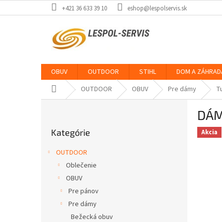
Prejsť
+421 36 633 39 10
eshop@lespolservis.sk
na
obsah
OBUV
OUTDOOR
STIHL
DOM A ZÁHRAD
Domov
OUTDOOR
OBUV
Pre dámy
T
B
DÁM
o
Preskočiť
č
Kategórie
kategórie
Akcia
n
ý
OUTDOOR
p
Oblečenie
a
OBUV
n
e
Pre pánov
l
Pre dámy
Bežecká obuv