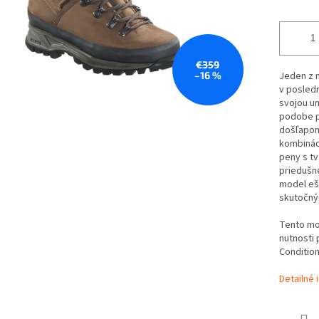
€359
–16 %
Jeden z n
v posledn
svojou u
podobe p
došľapom.
kombináci
peny s t
priedušne
model ešt
skutočný
Tento mod
nutnosti 
Condition
Detailné 