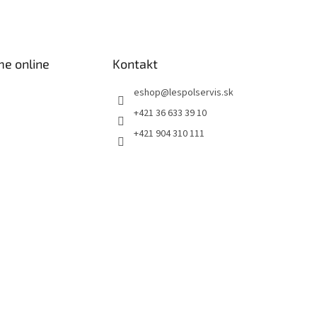
me online
Kontakt
eshop
@
lespolservis.sk
+421 36 633 39 10
+421 904 310 111