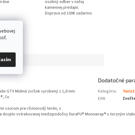
-line
osobný odber v našej
kamennej predajni.
Doprava od 100€ zadarmo
webovej
osť.
lasím
Dodatočné par
ade GTX Midmá zvršok vyrobený z 1,6 mm
Kategória
:
Turis
®, čo
EAN
:
Zvoľte
ým vzorom pre rôznorodý terén, s
ia dvojito vstrekovanej medzipodošvy DuraPU® Monowrap® s torzným stabili