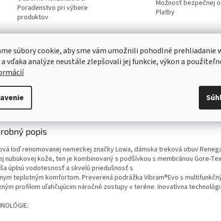
Možnosť bezpečnej on
Poradenstvo pri výbere
Platby
produktov
Servis
me súbory cookie, aby sme vám umožnili pohodlné prehliadanie 
Kvalitný záručný aj pozáručný servis
 a vďaka analýze neustále zlepšovali jej funkcie, výkon a použiteľn
Viac o našich servisných službách ....
formácií
avenie
Súh
s
Diskusia
robný popis
ková loď renomovanej nemeckej značky Lowa, dámska treková obuv Reneg
ej nubukovej kože, ten je kombinovaný s podšívkou s membránou Gore-Tex
áša úplnú vodotesnosť a skvelú priedušnosť s
lnym teplotným komfortom. Preverená podrážka Vibram®Evo s multifunkčn
zným profilom uľahčujúcim náročné zostupy v teréne. Inovatívna technológ
NOLÓGIE: