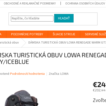
OBCHODNÉ A REKLAMAČNÉ PODMIENKY
OCHRANA OSOBNÝCH ÚDAJOV
HĽADAŤ
A
POĽOVNÍCKE POTREBY
ŠIJACIE STROJE
SERVISNÉ SLU
uristická obuv
DÁMSKA TURISTICKÁ OBUV LOWA RENEGADE WARM GTX 
SKA TURISTICKÁ OBUV LOWA RENEGA
Y/ICEBLUE
né
notené
Podrobnosti hodnotenia
Značka:
LOWA
nie
€2
u
€202,44
Jednotk
Zvoľte
cena:
iek.