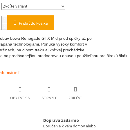
Pridať do košíka
obuv Lowa Renegade GTX Mid je od špičky až po
lapaná technológiami. Ponúka vysoký komfort v
nížinách, na dlhom treku aj krátkej prechádzke
Je
najpredávanejšou outdoorovou obuvou použiteľnou pre širokú škálu
informácie
OPÝTAŤ SA
STRÁŽIŤ
ZDIEĽAŤ
Doprava zadarmo
Doručenie k Vám domov alebo