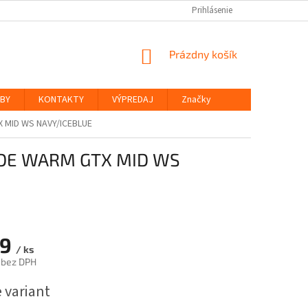
Prihlásenie
NÁKUPNÝ
Prázdny košík
KOŠÍK
ŽBY
KONTAKTY
VÝPREDAJ
Značky
MID WS NAVY/ICEBLUE
DE WARM GTX MID WS
49
/ ks
 bez DPH
ová
 variant