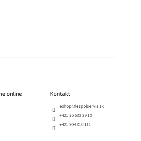
me online
Kontakt
eshop
@
lespolservis.sk
+421 36 633 39 10
+421 904 310 111