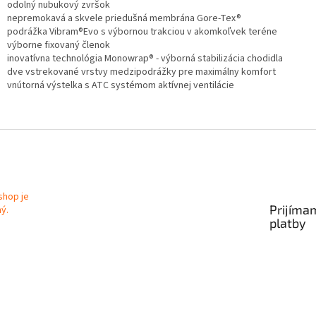
odolný nubukový zvršok
nepremokavá a skvele priedušná membrána Gore-Tex®
podrážka Vibram®Evo s výbornou trakciou v akomkoľvek teréne
výborne fixovaný členok
inovatívna technológia Monowrap® - výborná stabilizácia chodidla
dve vstrekované vrstvy medzipodrážky pre maximálny komfort
vnútorná výstelka s ATC systémom aktívnej ventilácie
Prijíma
platby