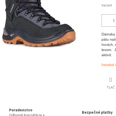
Variant
Dámska 
pätu naš
horách, 
lesom. 
aktivít.
Detailné 
TLAČ
Poradenstvo
Bezpečné platby
Odborné Konzultácie a