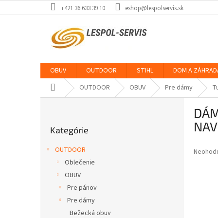
Prejsť
+421 36 633 39 10
eshop@lespolservis.sk
na
obsah
OBUV
OUTDOOR
STIHL
DOM A ZÁHRAD
Domov
OUTDOOR
OBUV
Pre dámy
T
B
DÁM
o
Preskočiť
č
NAV
Kategórie
kategórie
n
ý
OUTDOOR
Priemer
Neohod
p
hodnote
Oblečenie
a
produkt
OBUV
n
je
e
Pre pánov
0,0
z
l
Pre dámy
5
Bežecká obuv
hviezdič