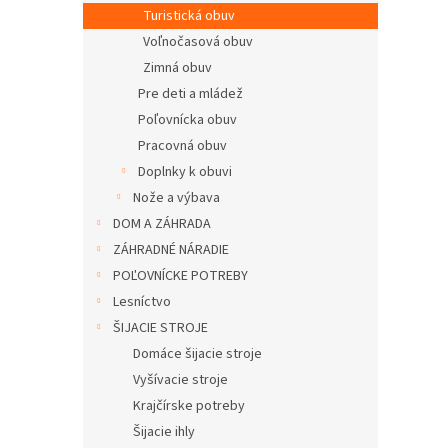
Turistická obuv
Voľnočasová obuv
Zimná obuv
Pre deti a mládež
Poľovnícka obuv
Pracovná obuv
Doplnky k obuvi
Nože a výbava
DOM A ZÁHRADA
ZÁHRADNÉ NÁRADIE
POĽOVNÍCKE POTREBY
Lesníctvo
ŠIJACIE STROJE
Domáce šijacie stroje
Vyšívacie stroje
Krajčírske potreby
Šijacie ihly