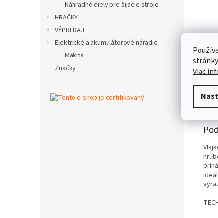
Náhradné diely pre šijacie stroje
HRAČKY
VÝPREDAJ
Elektrické a akumulátorové náradie
Používa
Makita
stránky
Značky
Viac in
Nast
Popi
Pod
Vlaj
hrub
prin
ideá
výra
TECH