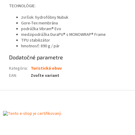
TECHNOLÓGIE:
zvršok: hydrofóbny Nubuk
Gore-Tex membrána
podrážka Vibram® Evo
medzipodrážka DuraPU® s MONOWRAP® Frame
TPU stabilizátor
hmotnosť: 890 g / pár
Dodatočné parametre
Kategória
:
Turistická obuv
EAN
:
Zvoľte variant
Z
á
p
ä
t
i
e