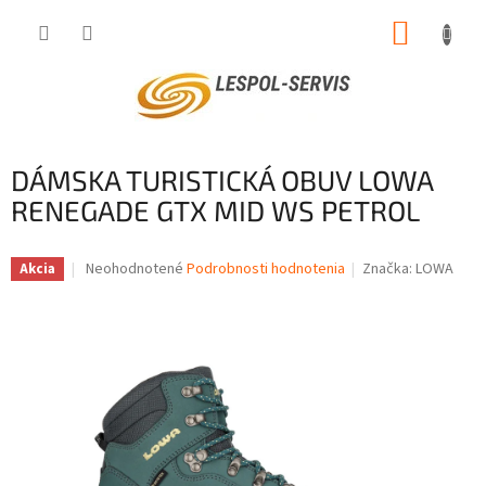
Prejsť
NÁKUP
na
obsah
KOŠÍK
DÁMSKA TURISTICKÁ OBUV LOWA
RENEGADE GTX MID WS PETROL
Priemerné
Neohodnotené
Podrobnosti hodnotenia
Značka:
LOWA
Akcia
hodnotenie
produktu
je
0,0
z
5
hviezdičiek.