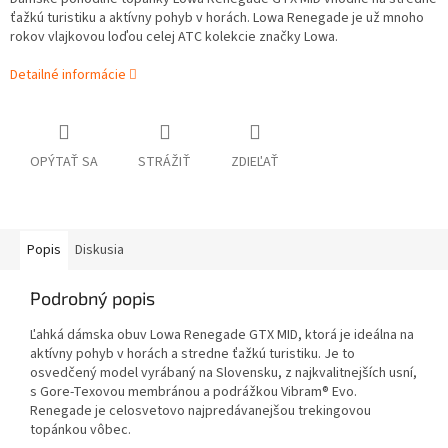
ťažkú turistiku a aktívny pohyb v horách. Lowa Renegade je už mnoho
rokov vlajkovou loďou celej ATC kolekcie značky Lowa.
Detailné informácie
OPÝTAŤ SA
STRÁŽIŤ
ZDIEĽAŤ
Popis
Diskusia
Podrobný popis
Ľahká dámska obuv Lowa Renegade GTX MID, ktorá je ideálna na
aktívny pohyb v horách a stredne ťažkú turistiku. Je to
osvedčený model vyrábaný na Slovensku, z najkvalitnejších usní,
s Gore-Texovou membránou a podrážkou Vibram® Evo.
Renegade je celosvetovo najpredávanejšou trekingovou
topánkou vôbec.