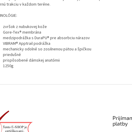
rnú trakciu v každom teréne.
NOLÓGIE:
zvršok z nubukovej kože
Gore-Tex® membrána
medzipodrážka s DuraPU® pre absorbciu nárazov
VIBRAM® Apptrail podrážka
mechanicky odolné so zosilnenou pätou a špičkou
priedušné
prispôsobené dámskej anatómii
1250g
Prijíma
platby