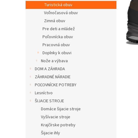
Turistická obuv
Voľnočasová obuv
Zimná obuv
Pre deti a mládež
Poľovnícka obuv
Pracovná obuv
Doplnky k obuvi
Nože a výbava
DOM A ZÁHRADA
ZÁHRADNÉ NÁRADIE
POĽOVNÍCKE POTREBY
Lesníctvo
ŠIJACIE STROJE
Domáce šijacie stroje
Vyšívacie stroje
Krajčírske potreby
Šijacie ihly