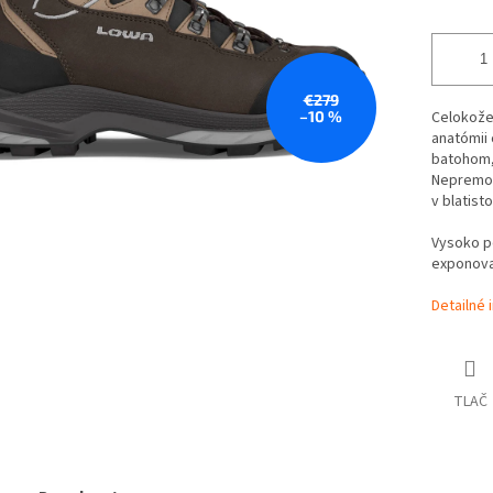
€279
–10 %
Celokože
anatómii
batohom,
Nepremok
v blatist
Vysoko p
exponova
Detailné 
TLAČ