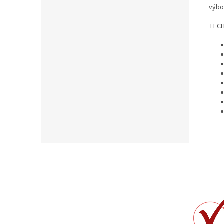
výbo
TECH
Z
á
p
ä
t
i
e