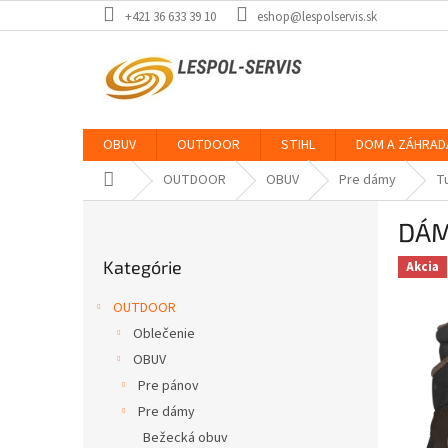
Prejsť
+421 36 633 39 10
eshop@lespolservis.sk
na
obsah
OBUV
OUTDOOR
STIHL
DOM A ZÁHRAD
Domov
OUTDOOR
OBUV
Pre dámy
T
B
DÁM
o
Preskočiť
č
Kategórie
kategórie
Akcia
n
ý
OUTDOOR
p
Oblečenie
a
OBUV
n
e
Pre pánov
l
Pre dámy
Bežecká obuv