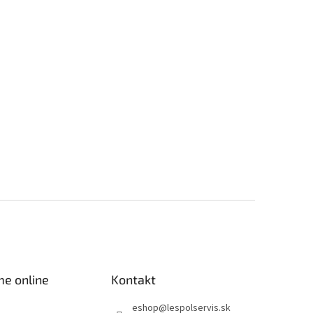
me online
Kontakt
eshop
@
lespolservis.sk