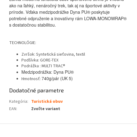
ako na ľahký, nenáročný trek, tak aj na športové aktivity v
prírode. Vďaka medzipodrážke Dyna PU® poskytuje
potrebné odpruženie a inovatívny rám LOWA-MONOWRAP®
s dostatočnou stabilitou.
TECHNOLÓGIE:
Zvršok: Syntetická sieťovina, textil
Podšívka: GORE-TEX
Podrážka : MULTI TRAC®
Medzipodrážka: Dyna PU®
740g/pár (UK 5)
Hmotnosť:
Dodatočné parametre
Kategória
:
Turistická obuv
EAN
:
Zvoľte variant
Z
á