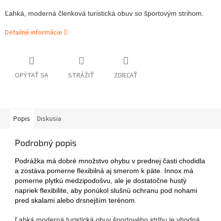
Ľahká, moderná členková turistická obuv so športovým strihom.
Detailné informácie
OPÝTAŤ SA
STRÁŽIŤ
ZDIEĽAŤ
Popis
Diskusia
Podrobný popis
Podrážka má dobré množstvo ohybu v prednej časti chodidla
a zostáva pomerne flexibilná aj smerom k päte. Innox má
pomerne plytkú medzipodošvu, ale je dostatočne hustý
napriek flexibilite, aby ponúkol slušnú ochranu pod nohami
pred skalami alebo drsnejším terénom.
Ľahká moderná turistická obuv športového strihu je vhodná