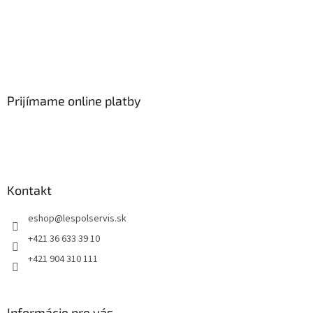
Prijímame online platby
Kontakt
eshop
@
lespolservis.sk
+421 36 633 39 10
+421 904 310 111
Informácie pre vás