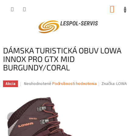
Prejsť
NÁKUP
na
obsah
KOŠÍK
DÁMSKA TURISTICKÁ OBUV LOWA
INNOX PRO GTX MID
BURGUNDY/CORAL
Priemerné
Neohodnotené
Podrobnosti hodnotenia
Značka:
LOWA
Akcia
hodnotenie
produktu
je
0,0
z
5
hviezdičiek.