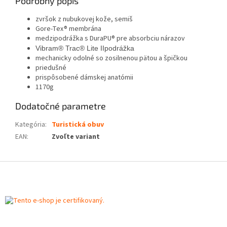
Podrobný popis
zvršok z nubukovej kože, semiš
Gore-Tex® membrána
medzipodrážka s DuraPU® pre absorbciu nárazov
Vibram® Trac® Lite IIpodrážka
mechanicky odolné so zosilnenou pätou a špičkou
priedušné
prispôsobené dámskej anatómii
1170g
Dodatočné parametre
Kategória
:
Turistická obuv
EAN
:
Zvoľte variant
Z
á
p
ä
t
i