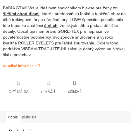
BADIA GTX® Ws je ideálnym spoločníkom hlavne pre ženy zo
šíršími chodidlami
, ktoré uprednostňujú ľahkú a funkčnú obuv na
dlhé trekingové túry a náročné túry. LOWA špeciálne prispôsobila
túto topánku anatómii
širších
, ženských nôh a pridala dôležité
detaily: Obsahuje membránu GORE-TEX pre nepriaznivé
poveternostné podmienky, dvojzónové šnurovanie a vysoko
kvalitné ROLLER EYELETS pre ľahké šnurovanie. Okrem toho
podrážka VIBRAM-TRAC-LITE-II® zaisťuje dobrý výkon na širokej
škále povrchov.
Detailné informácie
OPÝTAŤ SA
STRÁŽIŤ
ZDIEĽAŤ
Popis
Diskusia