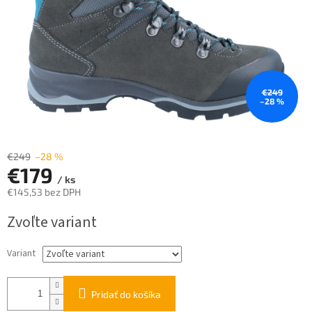
€249
–28 %
€249
–28 %
€179
/ ks
€145,53 bez DPH
Jednotková
Zvoľte variant
cena:
Variant
Pridať do košíka