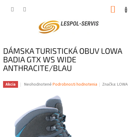
Prejsť
NÁKUP
na
obsah
KOŠÍK
DÁMSKA TURISTICKÁ OBUV LOWA
BADIA GTX WS WIDE
ANTHRACITE/BLAU
Priemerné
Neohodnotené
Podrobnosti hodnotenia
Značka:
LOWA
Akcia
hodnotenie
produktu
je
0,0
z
5
hviezdičiek.