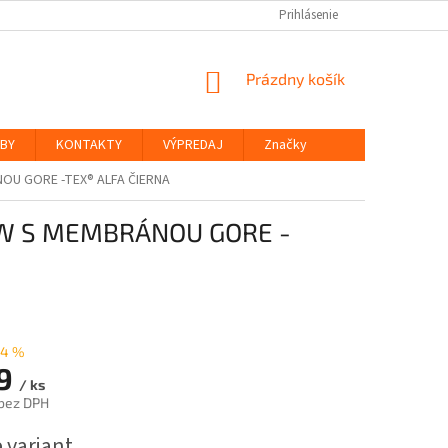
Prihlásenie
NÁKUPNÝ
Prázdny košík
KOŠÍK
ŽBY
KONTAKTY
VÝPREDAJ
Značky
OU GORE -TEX® ALFA ČIERNA
 W S MEMBRÁNOU GORE -
24 %
9
/ ks
bez DPH
ová
 variant