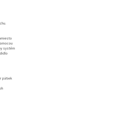
chu.
namiesto
 pomocou
zny systém
didlo
r pätiek
oh