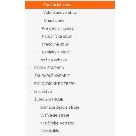
Turistická obuv
Voľnočasová obuv
Zimná obuv
Pre deti a mládež
Poľovnícka obuv
Pracovná obuv
Doplnky k obuvi
Nože a výbava
DOM A ZÁHRADA
ZÁHRADNÉ NÁRADIE
POĽOVNÍCKE POTREBY
Lesníctvo
ŠIJACIE STROJE
Domáce šijacie stroje
Vyšívacie stroje
Krajčírske potreby
Šijacie ihly