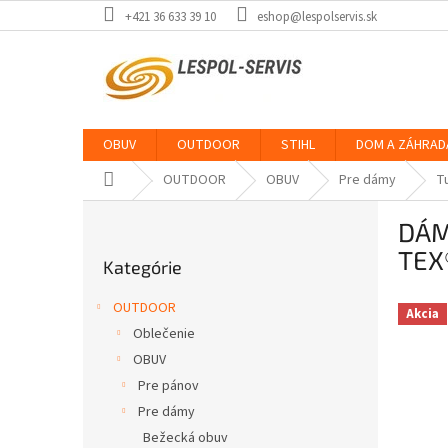
Prejsť
+421 36 633 39 10
eshop@lespolservis.sk
na
obsah
OBUV
OUTDOOR
STIHL
DOM A ZÁHRAD
Domov
OUTDOOR
OBUV
Pre dámy
T
B
DÁM
o
Preskočiť
č
TEX
Kategórie
kategórie
n
ý
OUTDOOR
Akcia
p
Oblečenie
a
OBUV
n
e
Pre pánov
l
Pre dámy
Bežecká obuv