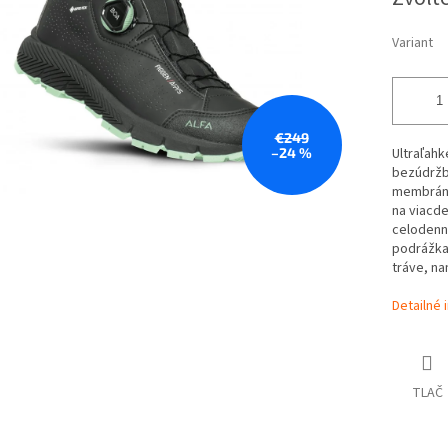
cena:
Variant
€249
–24 %
Ultraľahk
bezúdržb
membráne 
na viacde
celodenný
podrážka
tráve, n
Detailné 
TLAČ