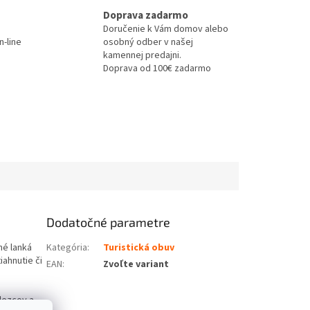
Doprava zadarmo
Doručenie k Vám domov alebo
-line
osobný odber v našej
kamennej predajni.
Doprava od 100€ zadarmo
Dodatočné parametre
né lanká
Kategória
:
Turistická obuv
ahnutie či
EAN
:
Zvoľte variant
lezcov a