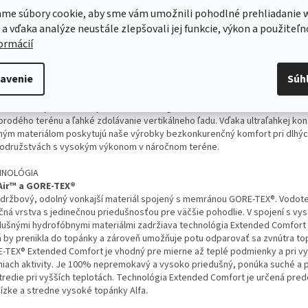
kohorských turistov – na via ferraty alebo ako prístupové topánky, keď p
me súbory cookie, aby sme vám umožnili pohodlné prehliadanie 
niť topánky za lezečky a pripnúť pomocou karabíny na sedák.
 a vďaka analýze neustále zlepšovali jej funkcie, výkon a použiteľn
S
formácií
 Alfa Pro
hšia a najodolnejšia
avenie
Súh
 séria A/P/S, navrhnutá pre nadšencov turistiky , v sebe bez problémov spá
tnosť s robustnou odolnosťou, čím zaručuje špičkový výkon v náročných
ienkach. Vyrobené na rýchlu horskú navigáciu, zdolávanie vrcholov, zvláda
orodého terénu a ľahké zdolávanie vertikálneho ľadu. Vďaka ultraľahkej konš
ným materiálom poskytujú naše výrobky bezkonkurenčný komfort pri dlhý
odružstvách s vysokým výkonom v náročnom teréne.
HNOLÓGIA
Air™ a GORE-TEX®
držbový, odolný vonkajší materiál spojený s memránou GORE-TEX®. Vodot
ačná vrstva s jedinečnou priedušnosťou pre väčšie pohodlie. V spojení s vy
dušnými hydrofóbnymi materiálmi zadržiava technológia Extended Comfort
á by prenikla do topánky a zároveň umožňuje potu odparovať sa zvnútra to
-TEX® Extended Comfort je vhodný pre mierne až teplé podmienky a pri vy
niach aktivity. Je 100% nepremokavý a vysoko priedušný, ponúka suché a
tredie pri vyšších teplotách. Technológia Extended Comfort je určená pr
nízke a stredne vysoké topánky Alfa.