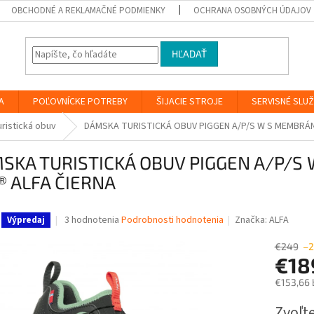
OBCHODNÉ A REKLAMAČNÉ PODMIENKY
OCHRANA OSOBNÝCH ÚDAJOV
HĽADAŤ
A
POĽOVNÍCKE POTREBY
ŠIJACIE STROJE
SERVISNÉ SLU
uristická obuv
DÁMSKA TURISTICKÁ OBUV PIGGEN A/P/S W S MEMBRÁN
SKA TURISTICKÁ OBUV PIGGEN A/P/S
® ALFA ČIERNA
Priemerné
3 hodnotenia
Podrobnosti hodnotenia
Značka:
ALFA
Výpredaj
hodnotenie
produktu
€249
–
je
€18
2,7
€153,66 
z
5
Jednotk
Zvoľte
hviezdičiek.