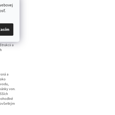
otrebujeme
webovej
osť.
lasím
ja ľahkú
nie
trukcii a
ch
esná a
soko
 vodu,
pánky von.
šších
 pohodlné
edovšetkým