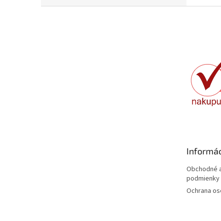
Z
á
p
ä
t
i
e
Informác
Obchodné a
podmienky
Ochrana os