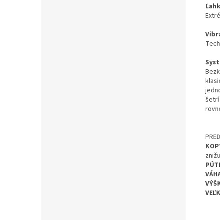
Ľahk
Extr
Vibr
Tech
Syst
Bezk
klas
jedn
šetr
rovn
PRE
KOP
znižu
PÚT
VÁHA
VÝŠ
VEĽ