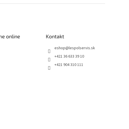
me online
Kontakt
eshop
@
lespolservis.sk
+421 36 633 39 10
+421 904 310 111