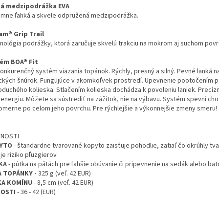
á medzipodrážka EVA
émne ľahká a skvele odpružená medzipodrážka.
am® Grip Trail
nológia podrážky, ktorá zaručuje skvelú trakciu na mokrom aj suchom povr
ém BOA® Fit
onkurenčný systém viazania topánok. Rýchly, presný a silný. Pevné lanká 
ických šnúrok. Fungujúce v akomkoľvek prostredí. Upevnenie pootočením
oduchého kolieska. Stlačením kolieska dochádza k povoleniu laniek. Precí
í energiu. Môžete sa sústrediť na zážitok, nie na výbavu. Systém spevní cho
omerne po celom jeho povrchu. Pre rýchlejšie a výkonnejšie zmeny smeru!
DNOSTI
YTO
- štandardne tvarované kopyto zaisťuje pohodlie, zatiaľ čo okrúhly tva
je riziko pľuzgierov
KA
- pútka na pätách pre ľahšie obúvanie či pripevnenie na sedák alebo bat
 TOPÁNKY -
325 g (veľ. 42 EUR)
KA KOMÍNU
- 8,5 cm (veľ. 42 EUR)
KOSTI
- 36 - 42 (EUR)