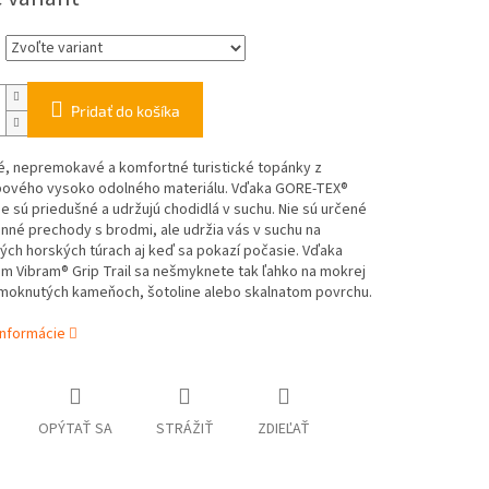
Pridať do košíka
é, nepremokavé a komfortné turistické topánky z
ového vysoko odolného materiálu. Vďaka GORE-TEX®
sú priedušné a udržujú chodidlá v suchu. Nie sú určené
nné prechody s brodmi, ale udržia vás v suchu na
ch horských túrach aj keď sa pokazí počasie. Vďaka
m Vibram® Grip Trail sa nešmyknete tak ľahko na mokrej
amoknutých kameňoch, šotoline alebo skalnatom povrchu.
informácie
OPÝTAŤ SA
STRÁŽIŤ
ZDIEĽAŤ