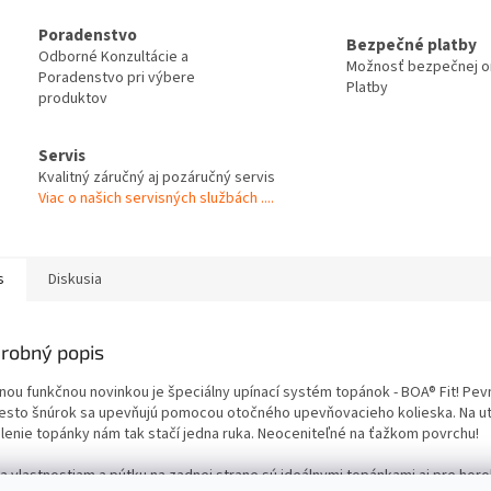
Poradenstvo
Bezpečné platby
Odborné Konzultácie a
Možnosť bezpečnej on
Poradenstvo pri výbere
Platby
produktov
Servis
Kvalitný záručný aj pozáručný servis
Viac o našich servisných službách ....
s
Diskusia
robný popis
nou funkčnou novinkou je špeciálny upínací systém topánok - BOA® Fit! Pev
esto šnúrok sa upevňujú pomocou otočného upevňovacieho kolieska. Na uti
lenie topánky nám tak stačí jedna ruka. Neoceniteľné na ťažkom povrchu!
a vlastnostiam a pútku na zadnej strane sú ideálnymi topánkami aj pre horo