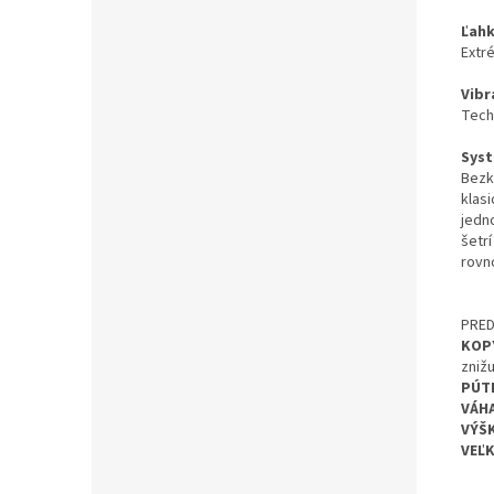
Ľahk
Extr
Vibr
Tech
Syst
Bezk
klas
jedn
šetr
rovn
PRE
KOP
znižu
PÚT
VÁHA
VÝŠ
VEĽ