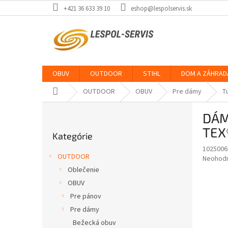
Prejsť
+421 36 633 39 10
eshop@lespolservis.sk
na
obsah
OBUV
OUTDOOR
STIHL
DOM A ZÁHRAD
Domov
OUTDOOR
OBUV
Pre dámy
T
B
DÁM
o
Preskočiť
č
TEX
Kategórie
kategórie
n
1025006
ý
OUTDOOR
Priemer
Neohod
p
hodnote
Oblečenie
a
produkt
OBUV
n
je
e
Pre pánov
0,0
z
l
Pre dámy
5
Bežecká obuv
hviezdič