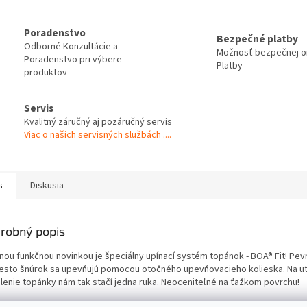
Poradenstvo
Bezpečné platby
Odborné Konzultácie a
Možnosť bezpečnej on
Poradenstvo pri výbere
Platby
produktov
Servis
Kvalitný záručný aj pozáručný servis
Viac o našich servisných službách ....
s
Diskusia
robný popis
nou funkčnou novinkou je špeciálny upínací systém topánok - BOA® Fit! Pev
esto šnúrok sa upevňujú pomocou otočného upevňovacieho kolieska. Na uti
lenie topánky nám tak stačí jedna ruka. Neoceniteľné na ťažkom povrchu!