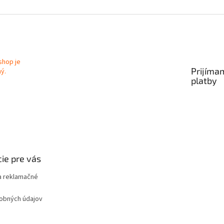
Prijíma
platby
ie pre vás
 reklamačné
obných údajov