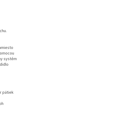
chu.
namiesto
 pomocou
zny systém
didlo
r pätiek
oh