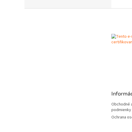
Z
á
p
ä
t
i
e
Informác
Obchodné a
podmienky
Ochrana os