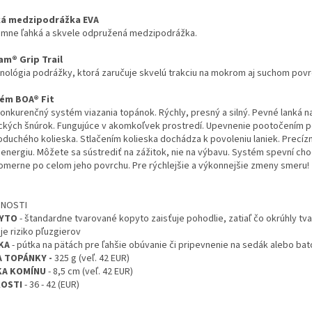
á medzipodrážka EVA
émne ľahká a skvele odpružená medzipodrážka.
am® Grip Trail
nológia podrážky, ktorá zaručuje skvelú trakciu na mokrom aj suchom povr
ém BOA® Fit
onkurenčný systém viazania topánok. Rýchly, presný a silný. Pevné lanká 
ických šnúrok. Fungujúce v akomkoľvek prostredí. Upevnenie pootočením
oduchého kolieska. Stlačením kolieska dochádza k povoleniu laniek. Precí
í energiu. Môžete sa sústrediť na zážitok, nie na výbavu. Systém spevní cho
omerne po celom jeho povrchu. Pre rýchlejšie a výkonnejšie zmeny smeru!
DNOSTI
YTO
- štandardne tvarované kopyto zaisťuje pohodlie, zatiaľ čo okrúhly tva
je riziko pľuzgierov
KA
- pútka na pätách pre ľahšie obúvanie či pripevnenie na sedák alebo bat
 TOPÁNKY -
325 g (veľ. 42 EUR)
KA KOMÍNU
- 8,5 cm (veľ. 42 EUR)
KOSTI
- 36 - 42 (EUR)