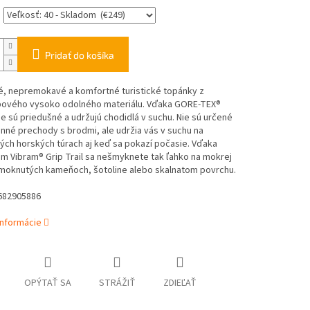
Pridať do košíka
é, nepremokavé a komfortné turistické topánky z
ového vysoko odolného materiálu. Vďaka GORE-TEX®
sú priedušné a udržujú chodidlá v suchu. Nie sú určené
nné prechody s brodmi, ale udržia vás v suchu na
ch horských túrach aj keď sa pokazí počasie. Vďaka
m Vibram® Grip Trail sa nešmyknete tak ľahko na mokrej
amoknutých kameňoch, šotoline alebo skalnatom povrchu.
 682905886
informácie
OPÝTAŤ SA
STRÁŽIŤ
ZDIEĽAŤ