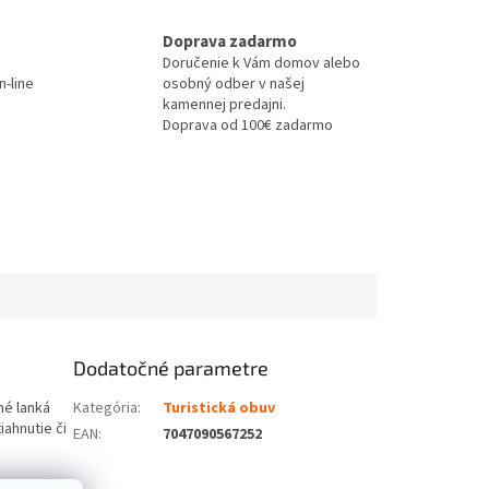
Doprava zadarmo
Doručenie k Vám domov alebo
-line
osobný odber v našej
kamennej predajni.
Doprava od 100€ zadarmo
Dodatočné parametre
né lanká
Kategória
:
Turistická obuv
ahnutie či
EAN
:
7047090567252