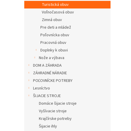
Turistická obuv
Voľnočasová obuv
Zimná obuv
Pre deti a mládež
Poľovnícka obuv
Pracovná obuv
Doplnky k obuvi
Nože a výbava
DOM A ZÁHRADA
ZÁHRADNÉ NÁRADIE
POĽOVNÍCKE POTREBY
Lesníctvo
ŠIJACIE STROJE
Domáce šijacie stroje
Vyšívacie stroje
Krajčírske potreby
Šijacie ihly