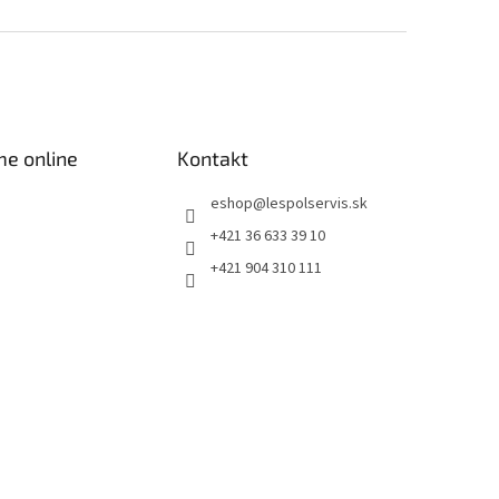
me online
Kontakt
eshop
@
lespolservis.sk
+421 36 633 39 10
+421 904 310 111