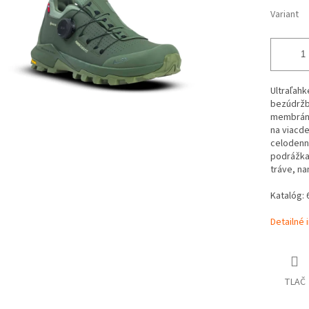
Variant
Ultraľahk
bezúdržb
membráne 
na viacde
celodenný
podrážka
tráve, n
Katalóg:
Detailné 
TLAČ