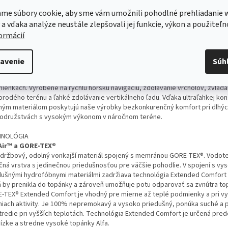
a vlastnostiam a pútku na zadnej strane sú ideálnymi topánkami aj pre horo
kohorských turistov – na via ferraty alebo ako prístupové topánky, keď p
me súbory cookie, aby sme vám umožnili pohodlné prehliadanie 
niť topánky za lezečky a pripnúť pomocou karabíny na sedák.
 a vďaka analýze neustále zlepšovali jej funkcie, výkon a použiteľn
formácií
S
 Alfa Pro
hšia a najodolnejšia
avenie
Súh
 séria A/P/S, navrhnutá pre nadšencov turistiky , v sebe bez problémov spá
tnosť s robustnou odolnosťou, čím zaručuje špičkový výkon v náročných
ienkach. Vyrobené na rýchlu horskú navigáciu, zdolávanie vrcholov, zvláda
orodého terénu a ľahké zdolávanie vertikálneho ľadu. Vďaka ultraľahkej konš
ným materiálom poskytujú naše výrobky bezkonkurenčný komfort pri dlhý
odružstvách s vysokým výkonom v náročnom teréne.
HNOLÓGIA
Air™ a GORE-TEX®
držbový, odolný vonkajší materiál spojený s memránou GORE-TEX®. Vodot
ačná vrstva s jedinečnou priedušnosťou pre väčšie pohodlie. V spojení s vy
dušnými hydrofóbnymi materiálmi zadržiava technológia Extended Comfort
á by prenikla do topánky a zároveň umožňuje potu odparovať sa zvnútra to
-TEX® Extended Comfort je vhodný pre mierne až teplé podmienky a pri vy
niach aktivity. Je 100% nepremokavý a vysoko priedušný, ponúka suché a
tredie pri vyšších teplotách. Technológia Extended Comfort je určená pr
nízke a stredne vysoké topánky Alfa.