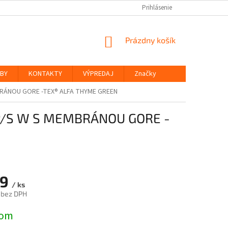
Prihlásenie
NÁKUPNÝ
Prázdny košík
KOŠÍK
ŽBY
KONTAKTY
VÝPREDAJ
Značky
BRÁNOU GORE -TEX® ALFA THYME GREEN
/P/S W S MEMBRÁNOU GORE -
49
/ ks
 bez DPH
ová
dom