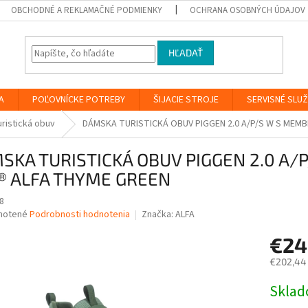
OBCHODNÉ A REKLAMAČNÉ PODMIENKY
OCHRANA OSOBNÝCH ÚDAJOV
HĽADAŤ
A
POĽOVNÍCKE POTREBY
ŠIJACIE STROJE
SERVISNÉ SLU
uristická obuv
DÁMSKA TURISTICKÁ OBUV PIGGEN 2.0 A/P/S W S MEM
SKA TURISTICKÁ OBUV PIGGEN 2.0 A
® ALFA THYME GREEN
8
né
notené
Podrobnosti hodnotenia
Značka:
ALFA
nie
€2
u
€202,44
Jednotk
Skla
cena:
iek.