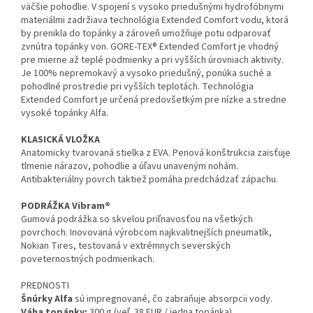
väčšie pohodlie. V spojení s vysoko priedušnými hydrofóbnymi
materiálmi zadržiava technológia Extended Comfort vodu, ktorá
by prenikla do topánky a zároveň umožňuje potu odparovať
zvnútra topánky von. GORE-TEX® Extended Comfort je vhodný
pre mierne až teplé podmienky a pri vyšších úrovniach aktivity.
Je 100% nepremokavý a vysoko priedušný, ponúka suché a
pohodlné prostredie pri vyšších teplotách. Technológia
Extended Comfort je určená predovšetkým pre nízke a stredne
vysoké topánky Alfa.
KLASICKÁ VLOŽKA
Anatomicky tvarovaná stielka z EVA. Penová konštrukcia zaisťuje
tlmenie nárazov, pohodlie a úľavu unaveným nohám.
Antibakteriálny povrch taktiež pomáha predchádzať zápachu.
PODRÁŽKA Vibram®
Gumová podrážka so skvelou priľnavosťou na všetkých
povrchoch. Inovovaná výrobcom najkvalitnejších pneumatík,
Nokian Tires, testovaná v extrémnych severských
poveternostných podmienkach.
PREDNOSTI
Šnúrky Alfa
sú impregnované, čo zabraňuje absorpcii vody.
Váha topánky:
300 g (veľ. 38 EUR / jedna topánka)