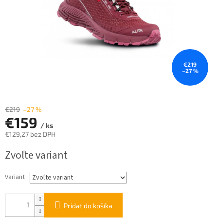
€219
–27 %
€219
–27 %
€159
/ ks
€129,27 bez DPH
Jednotková
Zvoľte variant
cena:
Variant
Pridať do košíka