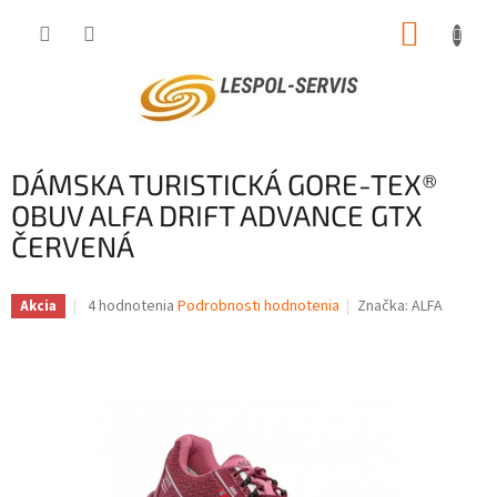
Prejsť
NÁKUP
na
obsah
KOŠÍK
DÁMSKA TURISTICKÁ GORE-TEX®
OBUV ALFA DRIFT ADVANCE GTX
ČERVENÁ
Priemerné
4 hodnotenia
Podrobnosti hodnotenia
Značka:
ALFA
Akcia
hodnotenie
produktu
je
3,3
z
5
hviezdičiek.