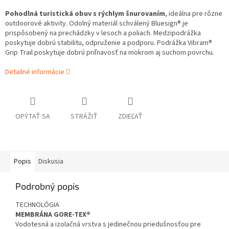
Pohodlná turistická obuv s rýchlym šnurovaním
, ideálna pre rôzne
outdoorové aktivity. Odolný materiál schválený Bluesign® je
prispôsobený na prechádzky v lesoch a poliach. Medzipodrážka
poskytuje dobrú stabilitu, odpruženie a podporu. Podrážka Vibram®
Grip Trail poskytuje dobrú priľnavosť na mokrom aj suchom povrchu.
Detailné informácie
OPÝTAŤ SA
STRÁŽIŤ
ZDIEĽAŤ
Popis
Diskusia
Podrobný popis
TECHNOLÓGIA
MEMBRÁNA GORE-TEX®
Vodotesná a izolačná vrstva s jedinečnou priedušnosťou pre