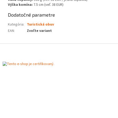
Výška komína:
7.5 cm (veľ. 38 EUR)
Dodatočné parametre
Kategória
:
Turistická obuv
EAN
:
Zvoľte variant
Z
á
p
ä
t
i
e