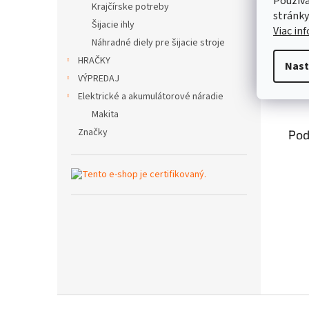
Používa
Krajčírske potreby
stránky
Šijacie ihly
Viac in
Náhradné diely pre šijacie stroje
HRAČKY
Nast
VÝPREDAJ
Popi
Elektrické a akumulátorové náradie
Makita
Značky
Pod
Z