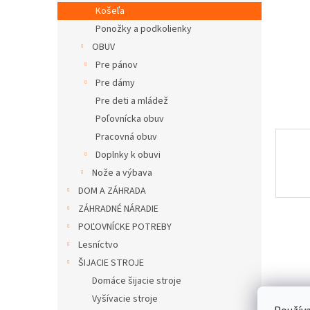
Košeľa
Ponožky a podkolienky
OBUV
Pre pánov
Pre dámy
Pre deti a mládež
Poľovnícka obuv
Pracovná obuv
Doplnky k obuvi
Nože a výbava
DOM A ZÁHRADA
ZÁHRADNÉ NÁRADIE
POĽOVNÍCKE POTREBY
Lesníctvo
ŠIJACIE STROJE
Domáce šijacie stroje
Vyšívacie stroje