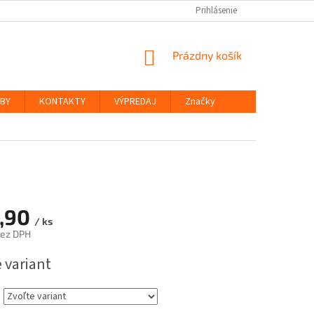
Prihlásenie
NÁKUPNÝ
Prázdny košík
KOŠÍK
ŽBY
KONTAKTY
VÝPREDAJ
Značky
,90
/ ks
bez DPH
ová
 variant