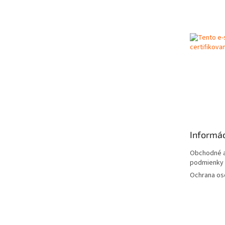
á
p
ä
t
i
e
Informác
Obchodné a
podmienky
Ochrana os