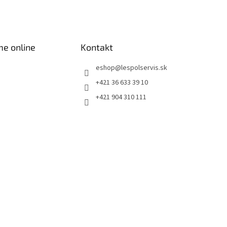
me online
Kontakt
eshop
@
lespolservis.sk
+421 36 633 39 10
+421 904 310 111