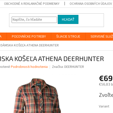
OBCHODNÉ A REKLAMAČNÉ PODMIENKY
OCHRANA OSOBNÝCH ÚDAJOV
HĽADAŤ
A
POĽOVNÍCKE POTREBY
ŠIJACIE STROJE
SERVISNÉ SLU
DÁMSKA KOŠEĽA ATHENA DEERHUNTER
SKA KOŠEĽA ATHENA DEERHUNTER
né
notené
Podrobnosti hodnotenia
Značka:
DEERHUNTER
nie
€69
u
€56,83 
Jednotk
Zvoľte
cena:
iek.
Variant