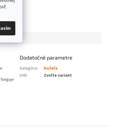
webovej
osť.
lasím
Dodatočné parametre
re
Kategória
:
Košeľa
EAN
:
Zvoľte variant
 funguje