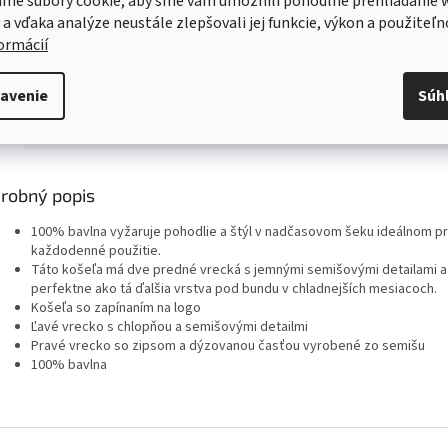
me súbory cookie, aby sme vám umožnili pohodlné prehliadanie 
Servis
 a vďaka analýze neustále zlepšovali jej funkcie, výkon a použiteľn
Kvalitný záručný aj pozáručný servis
formácií
Viac o našich servisných službách ....
avenie
Súh
s
Diskusia
robný popis
100% bavlna vyžaruje pohodlie a štýl v nadčasovom šeku ideálnom p
každodenné použitie.
Táto košeľa má dve predné vrecká s jemnými semišovými detailami a
perfektne ako tá ďalšia vrstva pod bundu v chladnejších mesiacoch.
Košeľa so zapínaním na logo
Ľavé vrecko s chlopňou a semišovými detailmi
Pravé vrecko so zipsom a dýzovanou časťou vyrobené zo semišu
100% bavlna