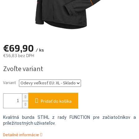
€69,90
/ ks
€56,83 bez DPH
Jednotková
Zvoľte variant
cena:
Variant
Pridať do košíka
Kvalitná bunda STIHL z rady FUNCTION pre začiatočníkov a
príležitostných užívateľov.
Detailné informácie