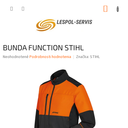
Prejsť
NÁKUP
na
obsah
KOŠÍK
BUNDA FUNCTION STIHL
Priemerné
Neohodnotené
Podrobnosti hodnotenia
Značka:
STIHL
hodnotenie
produktu
je
0,0
z
5
hviezdičiek.