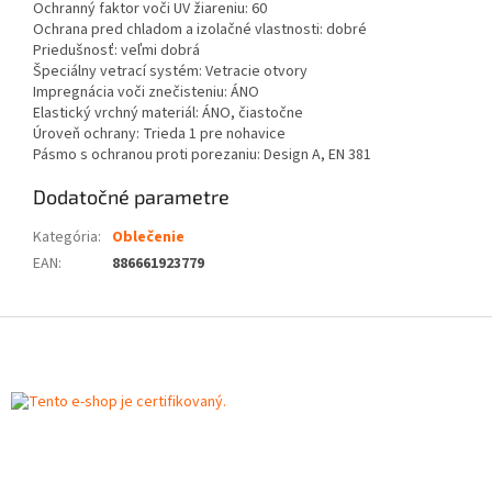
Ochranný faktor voči UV žiareniu: 60
Ochrana pred chladom a izolačné vlastnosti: dobré
Priedušnosť: veľmi dobrá
Špeciálny vetrací systém: Vetracie otvory
Impregnácia voči znečisteniu: ÁNO
Elastický vrchný materiál: ÁNO, čiastočne
Úroveň ochrany: Trieda 1 pre nohavice
Pásmo s ochranou proti porezaniu: Design A, EN 381
Dodatočné parametre
Kategória
:
Oblečenie
EAN
:
886661923779
Z
á
p
ä
t
i
e