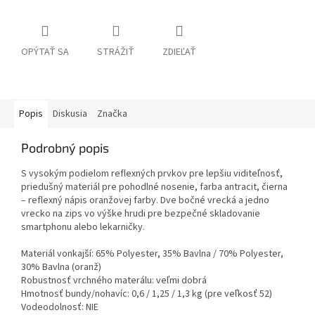
OPÝTAŤ SA
STRÁŽIŤ
ZDIEĽAŤ
Popis
Diskusia
Značka
Podrobný popis
S vysokým podielom reflexných prvkov pre lepšiu viditeľnosť,
priedušný materiál pre pohodlné nosenie, farba antracit, čierna
– reflexný nápis oranžovej farby. Dve bočné vrecká a jedno
vrecko na zips vo výške hrudi pre bezpečné skladovanie
smartphonu alebo lekarničky.
Materiál vonkajší: 65% Polyester, 35% Bavlna / 70% Polyester,
30% Bavlna (oranž)
Robustnosť vrchného materálu: veľmi dobrá
Hmotnosť bundy/nohavíc: 0,6 / 1,25 / 1,3 kg (pre veľkosť 52)
Vodeodolnosť: NIE