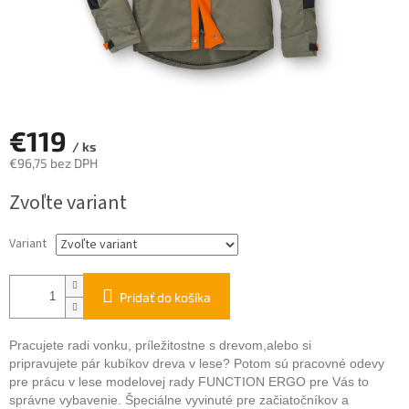
€119
/ ks
€96,75 bez DPH
Jednotková
Zvoľte variant
cena:
Variant
Pridať do košíka
Pracujete radi vonku, príležitostne s drevom,alebo si
pripravujete pár kubíkov dreva v lese? Potom sú pracovné odevy
pre prácu v lese modelovej rady FUNCTION ERGO pre Vás to
správne vybavenie. Špeciálne vyvinuté pre začiatočníkov a