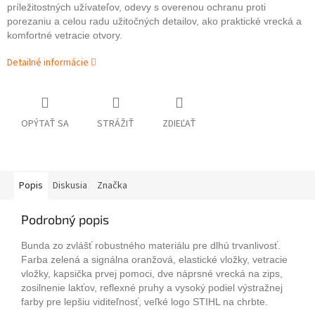
príležitostných užívateľov, odevy s overenou ochranu proti
porezaniu a celou radu užitočných detailov, ako praktické vrecká a
komfortné vetracie otvory.
Detailné informácie
OPÝTAŤ SA
STRÁŽIŤ
ZDIEĽAŤ
Popis
Diskusia
Značka
Podrobný popis
Bunda zo zvlášť robustného materiálu pre dlhú trvanlivosť.
Farba zelená a signálna oranžová, elastické vložky, vetracie
vložky, kapsička prvej pomoci, dve náprsné vrecká na zips,
zosilnenie lakťov, reflexné pruhy a vysoký podiel výstražnej
farby pre lepšiu viditeľnosť, veľké logo STIHL na chrbte.