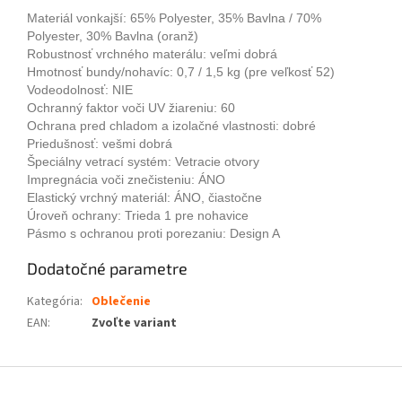
Materiál vonkajší: 65% Polyester, 35% Bavlna / 70%
Polyester, 30% Bavlna (oranž)
Robustnosť vrchného materálu: veľmi dobrá
Hmotnosť bundy/nohavíc: 0,7 / 1,5 kg (pre veľkosť 52)
Vodeodolnosť: NIE
Ochranný faktor voči UV žiareniu: 60
Ochrana pred chladom a izolačné vlastnosti: dobré
Priedušnosť: vešmi dobrá
Špeciálny vetrací systém: Vetracie otvory
Impregnácia voči znečisteniu: ÁNO
Elastický vrchný materiál: ÁNO, čiastočne
Úroveň ochrany: Trieda 1 pre nohavice
Pásmo s ochranou proti porezaniu: Design A
Dodatočné parametre
Kategória
:
Oblečenie
EAN
:
Zvoľte variant
Z
á