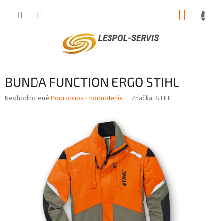
Prejsť
NÁKUP
na
obsah
KOŠÍK
BUNDA FUNCTION ERGO STIHL
Priemerné
Neohodnotené
Podrobnosti hodnotenia
Značka:
STIHL
hodnotenie
produktu
je
0,0
z
5
hviezdičiek.