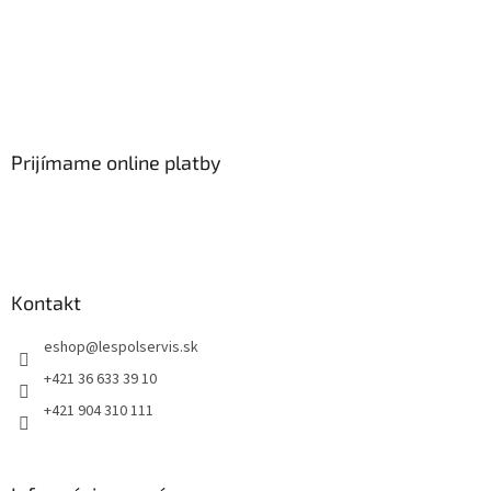
Prijímame online platby
Kontakt
eshop
@
lespolservis.sk
+421 36 633 39 10
+421 904 310 111