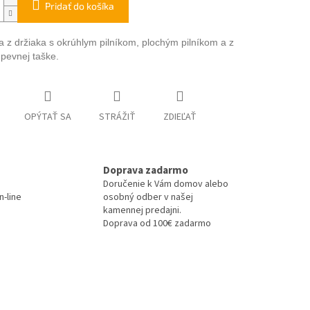
Pridať do košíka
a z držiaka s okrúhlym pilníkom, plochým pilníkom a z
 pevnej taške.
OPÝTAŤ SA
STRÁŽIŤ
ZDIEĽAŤ
Doprava zadarmo
Doručenie k Vám domov alebo
-line
osobný odber v našej
kamennej predajni.
Doprava od 100€ zadarmo