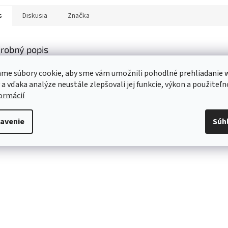
s
Diskusia
Značka
robný popis
s produktu nie je dostupný
me súbory cookie, aby sme vám umožnili pohodlné prehliadanie 
 a vďaka analýze neustále zlepšovali jej funkcie, výkon a použiteľn
formácií
avenie
Súh