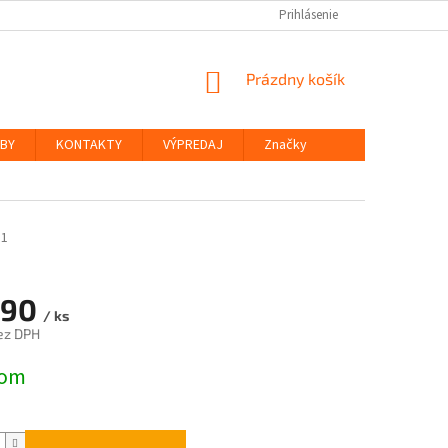
Prihlásenie
NÁKUPNÝ
Prázdny košík
KOŠÍK
ŽBY
KONTAKTY
VÝPREDAJ
Značky
31
,90
/ ks
ez DPH
ová
dom