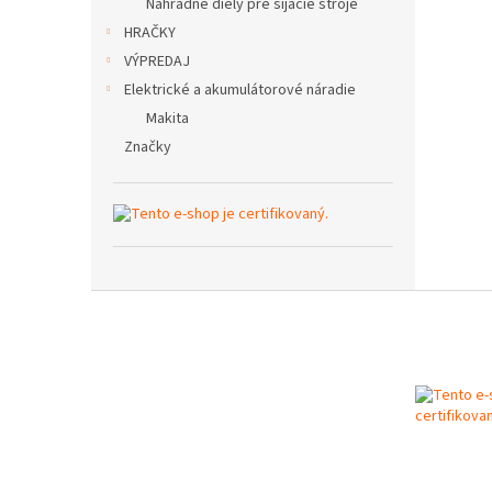
Náhradné diely pre šijacie stroje
HRAČKY
VÝPREDAJ
Elektrické a akumulátorové náradie
Makita
Značky
Z
á
p
ä
t
i
e