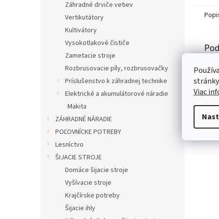
Záhradné drviče vetiev
Popi
Vertikutátory
Kultivátory
Vysokotlakové čističe
Pod
Zametacie stroje
Popi
Rozbrusovacie píly, rozbrusovačky
Používa
stránky
Príslušenstvo k záhradnej technike
Viac in
Elektrické a akumulátorové náradie
Makita
Nast
ZÁHRADNÉ NÁRADIE
POĽOVNÍCKE POTREBY
Lesníctvo
ŠIJACIE STROJE
Domáce šijacie stroje
Vyšívacie stroje
Krajčírske potreby
Šijacie ihly