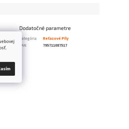
Dodatočné parametre
Kategória
:
Reťazové Píly
webovej
EAN
:
795711087517
osť.
lasím