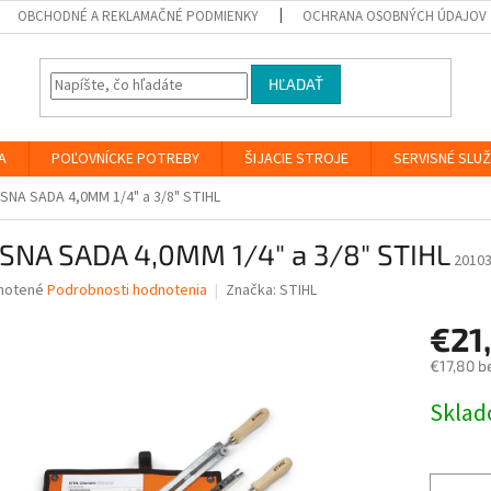
OBCHODNÉ A REKLAMAČNÉ PODMIENKY
OCHRANA OSOBNÝCH ÚDAJOV
HĽADAŤ
A
POĽOVNÍCKE POTREBY
ŠIJACIE STROJE
SERVISNÉ SLU
SNA SADA 4,0MM 1/4" a 3/8" STIHL
SNA SADA 4,0MM 1/4" a 3/8" STIHL
2010
né
notené
Podrobnosti hodnotenia
Značka:
STIHL
nie
€21
u
€17,80 b
Jednotk
Skla
cena:
iek.