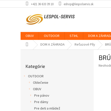
Prejsť
+421 36 633 39 10
eshop@lespolservis.sk
na
obsah
OBUV
OUTDOOR
STIHL
DOM A ZÁHRAD
Domov
DOM A ZÁHRADA
Reťazové Píly
BRÚ
B
BRÚ
o
Preskočiť
č
Priemer
Neohod
Kategórie
kategórie
n
hodnote
ý
produkt
OUTDOOR
p
je
Oblečenie
0,0
a
z
OBUV
n
5
e
Pre pánov
hviezdič
l
Pre dámy
Pre deti a mládež