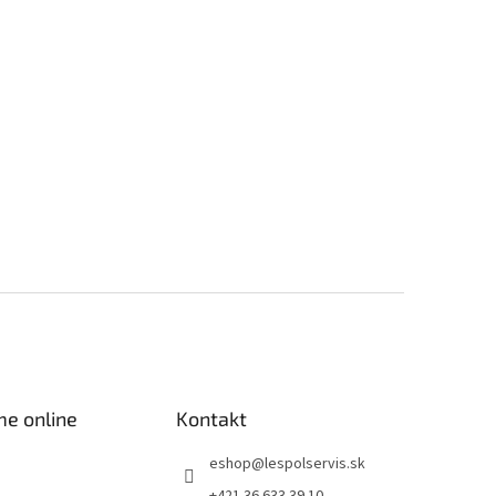
me online
Kontakt
eshop
@
lespolservis.sk