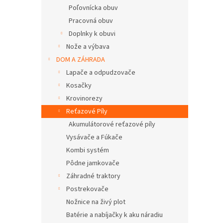
Poľovnícka obuv
Pracovná obuv
Doplnky k obuvi
Nože a výbava
DOM A ZÁHRADA
Lapače a odpudzovače
Kosačky
Krovinorezy
Reťazové Píly
Akumulátorové reťazové píly
Vysávače a Fúkače
Kombi systém
Pôdne jamkovače
Záhradné traktory
Postrekovače
Nožnice na živý plot
Batérie a nabíjačky k aku náradiu