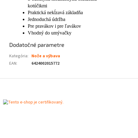
kotúčikmi
Praktická nekĺzavá základňa
Jednoduchá údržba
Pre pravákov i pre ľavákov
Vhodný do umývačky
Dodatočné parametre
Kategória
:
Nože a výbava
EAN
:
6424002015772
Z
á
p
ä
t
i
e