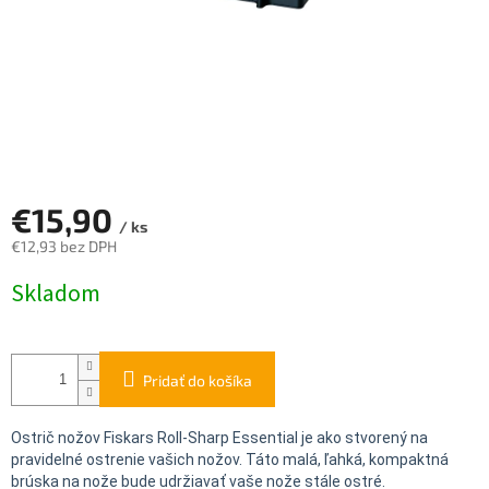
€15,90
/ ks
€12,93 bez DPH
Jednotková
Skladom
cena:
Pridať do košíka
Ostrič nožov Fiskars Roll-Sharp Essential je ako stvorený na
pravidelné ostrenie vašich nožov. Táto malá, ľahká, kompaktná
brúska na nože bude udržiavať vaše nože stále ostré.