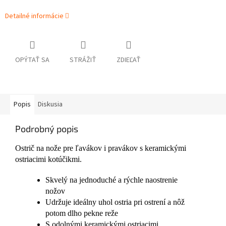
Detailné informácie
OPÝTAŤ SA
STRÁŽIŤ
ZDIEĽAŤ
Popis
Diskusia
Podrobný popis
Ostrič na nože pre ľavákov i pravákov s keramickými
ostriacimi kotúčikmi.
Skvelý na jednoduché a rýchle naostrenie
nožov
Udržuje ideálny uhol ostria pri ostrení a nôž
potom dlho pekne reže
S odolnými keramickými ostriacimi