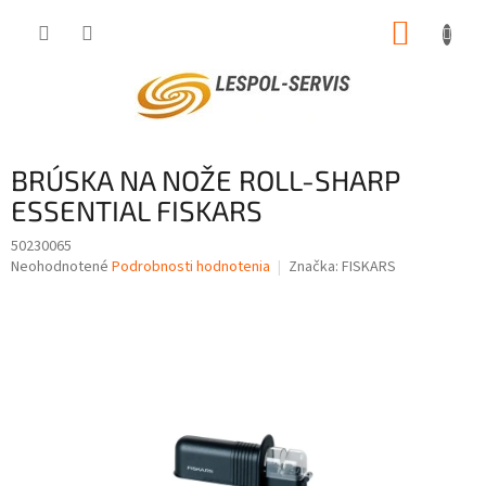
Prejsť
NÁKUP
na
obsah
KOŠÍK
BRÚSKA NA NOŽE ROLL-SHARP
ESSENTIAL FISKARS
50230065
Priemerné
Neohodnotené
Podrobnosti hodnotenia
Značka:
FISKARS
hodnotenie
produktu
je
0,0
z
5
hviezdičiek.