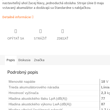
nastaviteľný uhol žacej hlavy, jednoduchá obsluha. Stroje Línie D maju
vstavaný akumulátor a dodávajú sa štandardne s nabíjačkou.
Detailné informácie
OPÝTAŤ SA
STRÁŽIŤ
ZDIEĽAŤ
Popis
Diskusia
Značka
Podrobný popis
Menovité napätie
18
V
Trieda akumulátorového náradia
Línia
Hmotnosť vyžínača
2,3
k
Hladina akustického tlaku LpA (dB(A))
77
Hladina akustického výkonu LwA (dB(A))
87
Hladina vibrácií ľavá/pravá rukoväť
1,7 / 