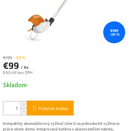
€199
–50 %
€199
–50 %
€99
/ ks
€80,49 bez DPH
Jednotková
Skladom
cena:
Pridať do košíka
Kompaktný akumulátorový vyžínač Línie D na jednoduché vyžínacie
práce okolo domu. Integrovaná batéria s ukazovateľom nabitia,