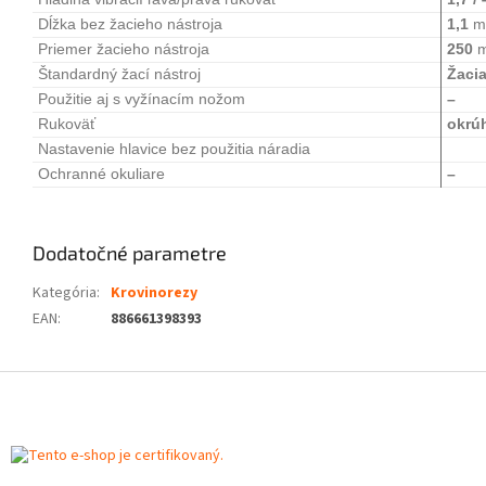
Dĺžka bez žacieho nástroja
1,1
m
Priemer žacieho nástroja
250
Štandardný žací nástroj
Žacia
Použitie aj s vyžínacím nožom
–
Rukoväť
okrú
Nastavenie hlavice bez použitia náradia
Ochranné okuliare
–
Dodatočné parametre
Kategória
:
Krovinorezy
EAN
:
886661398393
Z
á
p
ä
t