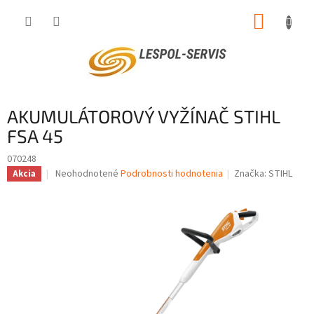
Prejsť
NÁKUP
na
obsah
KOŠÍK
AKUMULÁTOROVÝ VYŽÍNAČ STIHL
FSA 45
070248
Priemerné
Neohodnotené
Podrobnosti hodnotenia
Značka:
STIHL
Akcia
hodnotenie
produktu
je
0,0
z
5
hviezdičiek.