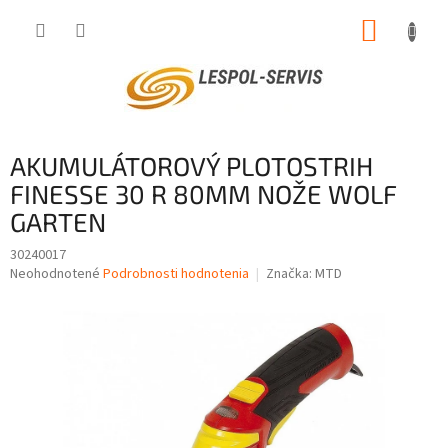
Prejsť
NÁKUP
na
obsah
KOŠÍK
AKUMULÁTOROVÝ PLOTOSTRIH
FINESSE 30 R 80MM NOŽE WOLF
GARTEN
30240017
Priemerné
Neohodnotené
Podrobnosti hodnotenia
Značka:
MTD
hodnotenie
produktu
je
0,0
z
5
hviezdičiek.