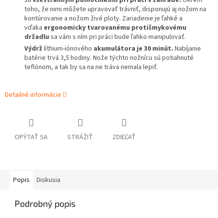
sú
všestranným pomocníkom pri práci v záhrade.
Okrem
toho, že nimi môžete upravovať trávniť, disponujú aj nožom na
kontúrovanie a nožom živé ploty. Zariadenie je ľahké a
vďaka
ergonomicky tvarovanému protišmykovému
držadlu
sa vám s ním pri práci bude ľahko manipulovať.
Výdrž
líthium-iónového
akumulátora je 30 minút.
Nabíjanie
batérie trvá 3,5 hodiny. Nože týchto nožnícu sú potiahnuté
teflónom, a tak by sa na ne tráva nemala lepiť.
Detailné informácie
OPÝTAŤ SA
STRÁŽIŤ
ZDIEĽAŤ
Popis
Diskusia
Podrobný popis