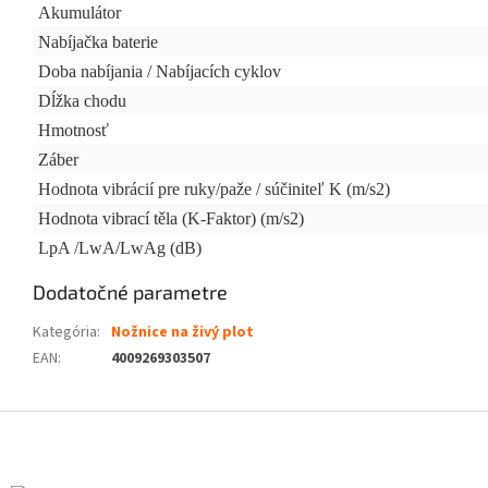
Akumulátor
Nabíjačka baterie
Doba nabíjania / Nabíjacích cyklov
Dĺžka chodu
Hmotnosť
Záber
Hodnota vibrácií pre ruky/paže / súčiniteľ K (m/s2)
Hodnota vibrací těla (K-Faktor) (m/s2)
LpA /LwA/LwAg (dB)
Dodatočné parametre
Kategória
:
Nožnice na živý plot
EAN
:
4009269303507
Z
á
p