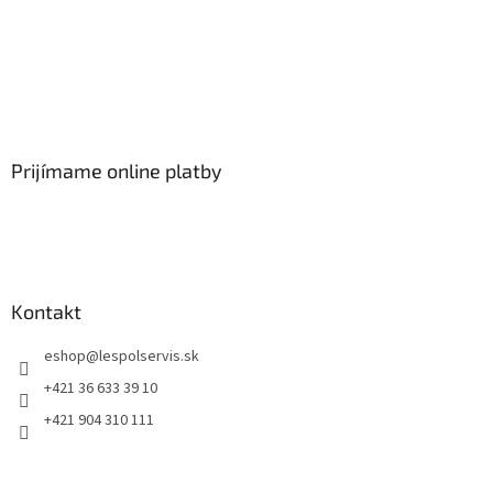
Prijímame online platby
Kontakt
eshop
@
lespolservis.sk
+421 36 633 39 10
+421 904 310 111