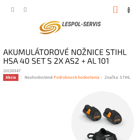
Prejsť
NÁKUP
na
obsah
KOŠÍK
AKUMULÁTOROVÉ NOŽNICE STIHL
HSA 40 SET S 2X AS2 + AL 101
20230347
Priemerné
Neohodnotené
Podrobnosti hodnotenia
Značka:
STIHL
Akcia
hodnotenie
produktu
je
0,0
z
5
hviezdičiek.