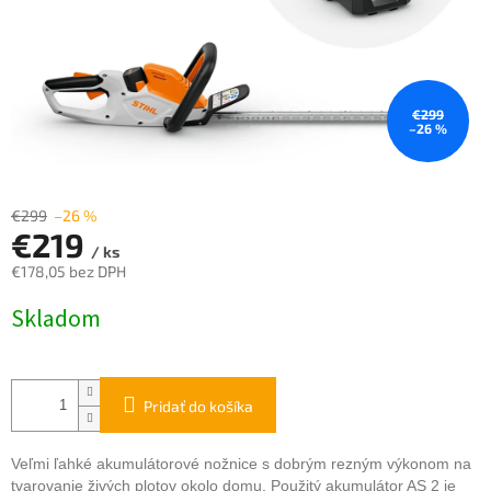
€299
–26 %
€299
–26 %
€219
/ ks
€178,05 bez DPH
Jednotková
Skladom
cena:
Pridať do košíka
Veľmi ľahké akumulátorové nožnice s dobrým rezným výkonom na
tvarovanie živých plotov okolo domu. Použitý akumulátor AS 2 je