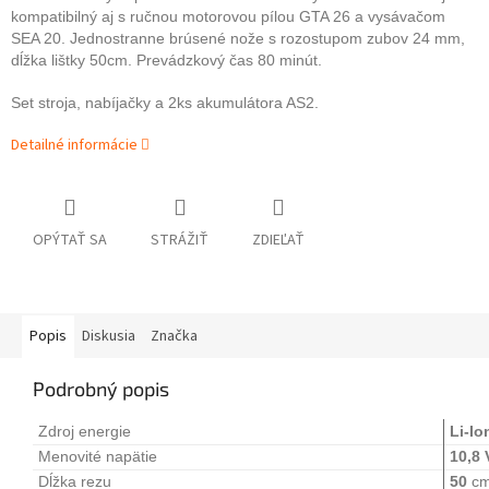
kompatibilný aj s ručnou motorovou pílou GTA 26 a vysávačom
SEA 20. Jednostranne brúsené nože s rozostupom zubov 24 mm,
dĺžka lištky 50cm. Prevádzkový čas 80 minút.
Set stroja, nabíjačky a 2ks akumulátora AS2.
Detailné informácie
OPÝTAŤ SA
STRÁŽIŤ
ZDIEĽAŤ
Popis
Diskusia
Značka
Podrobný popis
Zdroj energie
Li-Io
Menovité napätie
10,8 
Dĺžka rezu
50
c