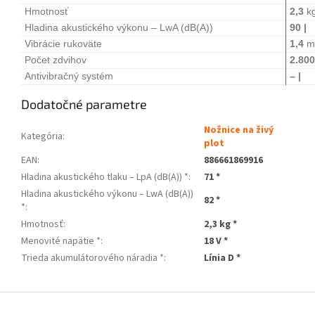
Hmotnosť
2,3
k
Hladina akustického výkonu – LwA (dB(A))
90 |
Vibrácie rukoväte
1,4
m
Počet zdvihov
2.800
Antivibračný systém
– |
Dodatočné parametre
Nožnice na živý
Kategória
:
plot
EAN
:
886661869916
Hladina akustického tlaku – LpA (dB(A)) *
:
71 *
Hladina akustického výkonu – LwA (dB(A))
82 *
*
:
Hmotnosť
:
2,3 kg *
Menovité napätie *
:
18 V *
Trieda akumulátorového náradia *
:
Línia D *
Z
á