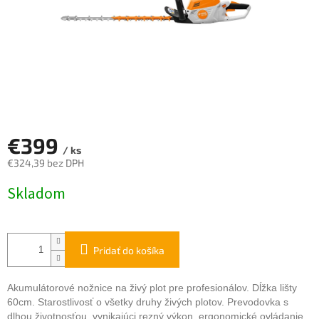
€399
/ ks
€324,39 bez DPH
Jednotková
Skladom
cena:
Pridať do košíka
Akumulátorové nožnice na živý plot pre profesionálov. Dĺžka lišty
60cm. Starostlivosť o všetky druhy živých plotov. Prevodovka s
dlhou životnosťou, vynikajúci rezný výkon, ergonomické ovládanie,