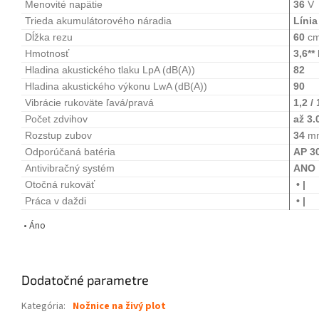
Menovité napätie
36
V
Trieda akumulátorového náradia
Líni
Dĺžka rezu
60
c
Hmotnosť
3,6**
Hladina akustického tlaku LpA (dB(A))
82
Hladina akustického výkonu LwA (dB(A))
90
Vibrácie rukoväte ľavá/pravá
1,2 / 
Počet zdvihov
až 3.
Rozstup zubov
34
m
Odporúčaná batéria
AP 3
Antivibračný systém
ANO
Otočná rukoväť
• |
Práca v daždi
• |
• Áno
Dodatočné parametre
Kategória
:
Nožnice na živý plot