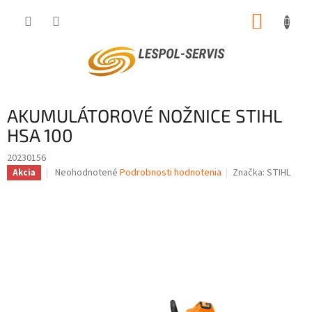
Prejsť
NÁKUP
na
obsah
KOŠÍK
AKUMULÁTOROVÉ NOŽNICE STIHL
HSA 100
20230156
Priemerné
Neohodnotené
Podrobnosti hodnotenia
Značka:
STIHL
Akcia
hodnotenie
produktu
je
0,0
z
5
hviezdičiek.