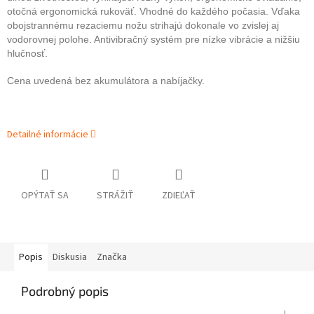
otočná ergonomická rukoväť. Vhodné do každého počasia. Vďaka
obojstrannému rezaciemu nožu strihajú dokonale vo zvislej aj
vodorovnej polohe. Antivibračný systém pre nízke vibrácie a nižšiu
hlučnosť.
Cena uvedená bez akumulátora a nabíjačky.
Detailné informácie
OPÝTAŤ SA
STRÁŽIŤ
ZDIEĽAŤ
Popis
Diskusia
Značka
Podrobný popis