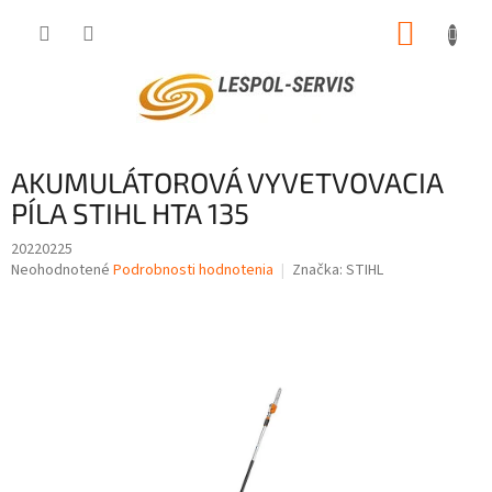
Prejsť
NÁKUP
na
obsah
KOŠÍK
AKUMULÁTOROVÁ VYVETVOVACIA
PÍLA STIHL HTA 135
20220225
Priemerné
Neohodnotené
Podrobnosti hodnotenia
Značka:
STIHL
hodnotenie
produktu
je
0,0
z
5
hviezdičiek.