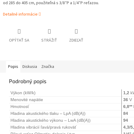
od 285 do 405 cm, použiteľná s 3/8″P a 1/4″P reťazou.
Detailné informácie
OPÝTAŤ SA
STRÁŽIŤ
ZDIEĽAŤ
Popis
Diskusia
Značka
Podrobný popis
Výkon (kW/k)
1,2
kW
Menovité napätie
36
V
Hmotnosť
6,8**
Hladina akustického tlaku – LpA (dB(A))
84
Hladina akustického výkonu – LwA (dB(A))
94
Hladina vibrácií ľavá/pravá rukoväť
4,3/5