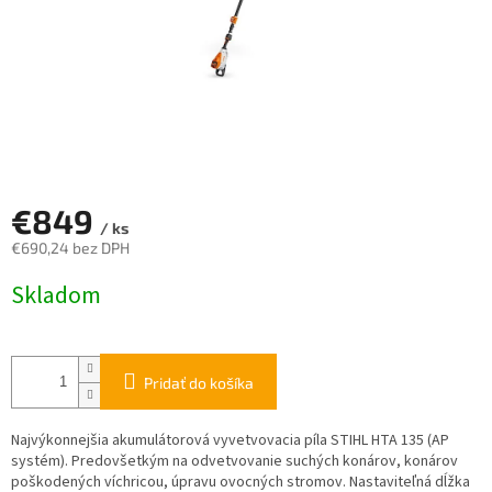
€849
/ ks
€690,24 bez DPH
Jednotková
Skladom
cena:
Pridať do košíka
Najvýkonnejšia akumulátorová vyvetvovacia píla STIHL HTA 135 (AP
systém). Predovšetkým na odvetvovanie suchých konárov, konárov
poškodených víchricou, úpravu ovocných stromov. Nastaviteľná dĺžka