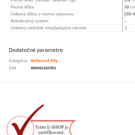
Pílová reťaz Oilmatic: delenie / typ
1/4” 
Rezná dĺžka
30
c
Celková dĺžka s reznou súpravou
285-
Antivibračný systém
–
Uzávery nádržiek nevyžadujúce náradie
|
Dodatočné parametre
Kategória
:
Reťazové Píly
EAN
:
886661563951
Z
á
p
ä
t
i
e