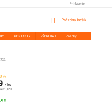
Prihlásenie
NÁKUPNÝ
Prázdny košík
KOŠÍK
ŽBY
KONTAKTY
VÝPREDAJ
Značky
0322
3 %
9
/ ks
bez DPH
ová
dom