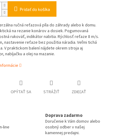
Pridať do košíka
erzálna ručná reťazová píla do záhrady alebo k domu.
aktická na rezanie konárov a dosiek. Pogumovaná
tná rukoväť, indikátor nabitia. Rýchlosť reťaze 8 m/s.
m, nastavenie reťaze bez použitia náradia. Veľmi tichá
. V praktickom balení nájdete okrem stroja aj
r, nabíjačku a olej na mazanie.
informácie
OPÝTAŤ SA
STRÁŽIŤ
ZDIEĽAŤ
Doprava zadarmo
Doručenie k Vám domov alebo
-line
osobný odber v našej
kamennej predajni.