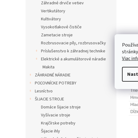
Záhradné drviče vetiev
Vertikutátory
Kultivátory
Vysokotlakové čističe
Zametacie stroje
Rozbrusovacie píly, rozbrusovačky
Používa
Popi
Príslušenstvo k záhradnej technike
stránky
Viac in
Elektrické a akumulátorové náradie
Makita
Pod
Nast
ZÁHRADNÉ NÁRADIE
POĽOVNÍCKE POTREBY
Men
Tri
Lesníctvo
Hmo
ŠIJACIE STROJE
Hla
Domáce šijacie stroje
Dĺžk
Vyšívacie stroje
Krajčírske potreby
Šijacie ihly