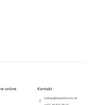
me online
Kontakt
eshop
@
lespolservis.sk