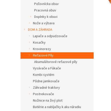
Poľovnícka obuv
Pracovná obuv
Doplnky k obuvi
Nože a výbava
DOM A ZÁHRADA
Lapače a odpudzovače
Kosačky
Krovinorezy
Reťazové Píly
Akumulátorové reťazové píly
Vysávače a Fúkače
Kombi systém
Pôdne jamkovače
Záhradné traktory
Postrekovače
Nožnice na živý plot
Batérie a nabíjačky k aku náradiu