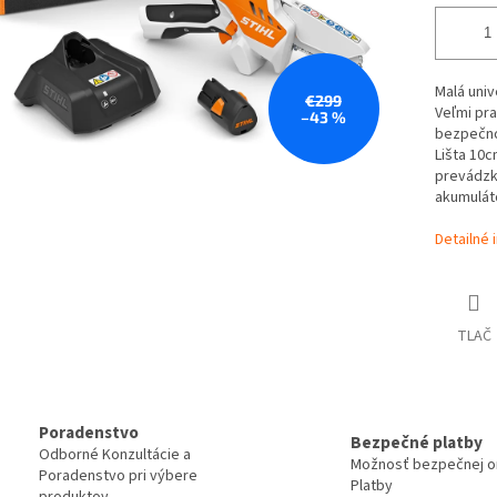
Malá univ
€299
Veľmi pr
–43 %
bezpečnos
Lišta 10c
prevádzka
akumuláto
Detailné 
TLAČ
Poradenstvo
Bezpečné platby
Odborné Konzultácie a
Možnosť bezpečnej on
Poradenstvo pri výbere
Platby
produktov