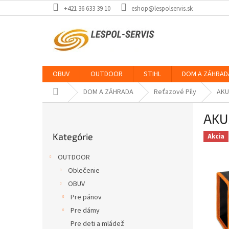
Prejsť
+421 36 633 39 10
eshop@lespolservis.sk
na
obsah
OBUV
OUTDOOR
STIHL
DOM A ZÁHRAD
Domov
DOM A ZÁHRADA
Reťazové Píly
AKU
B
AKU
o
Preskočiť
č
Kategórie
kategórie
Akcia
n
ý
OUTDOOR
p
Oblečenie
a
OBUV
n
e
Pre pánov
l
Pre dámy
Pre deti a mládež