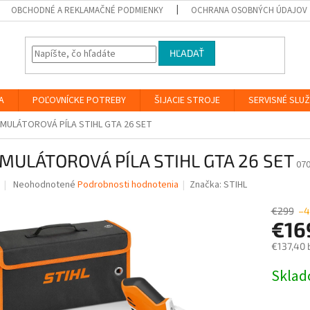
OBCHODNÉ A REKLAMAČNÉ PODMIENKY
OCHRANA OSOBNÝCH ÚDAJOV
HĽADAŤ
A
POĽOVNÍCKE POTREBY
ŠIJACIE STROJE
SERVISNÉ SLU
MULÁTOROVÁ PÍLA STIHL GTA 26 SET
MULÁTOROVÁ PÍLA STIHL GTA 26 SET
07
Priemerné
Neohodnotené
Podrobnosti hodnotenia
Značka:
STIHL
hodnotenie
produktu
€299
–4
je
€16
0,0
€137,40 
z
5
Jednotk
Skla
hviezdičiek.
cena: