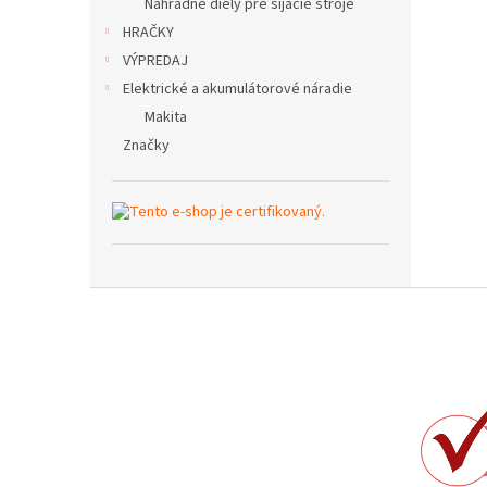
Náhradné diely pre šijacie stroje
HRAČKY
VÝPREDAJ
Elektrické a akumulátorové náradie
Makita
Značky
Z
á
p
ä
t
i
e