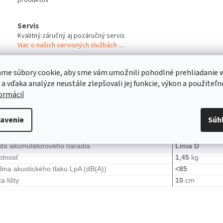
Servis
Kvalitný záručný aj pozáručný servis
Viac o našich servisných službách ....
me súbory cookie, aby sme vám umožnili pohodlné prehliadanie 
s
Diskusia
Značka
 a vďaka analýze neustále zlepšovali jej funkcie, výkon a použiteľn
formácií
robný popis
avenie
Súh
ovité napätie
10,8
V
eda akumulátorového náradia
Línia D
tnosť
1,45
kg
dina akustického tlaku LpA (dB(A))
<85
a lišty
10
cm