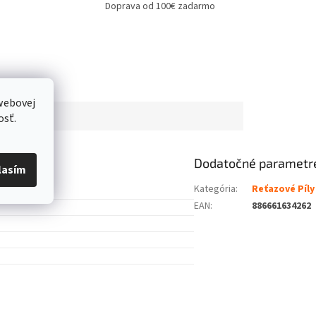
Doprava od 100€ zadarmo
webovej
osť.
Dodatočné parametr
lasím
Kategória
:
Reťazové Píly
EAN
:
886661634262