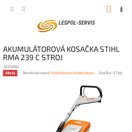
Prejsť
NÁKUP
na
obsah
KOŠÍK
AKUMULÁTOROVÁ KOSAČKA STIHL
RMA 239 C STROJ
20250081
Priemerné
Neohodnotené
Podrobnosti hodnotenia
Značka:
STIHL
Akcia
hodnotenie
produktu
je
0,0
z
5
hviezdičiek.