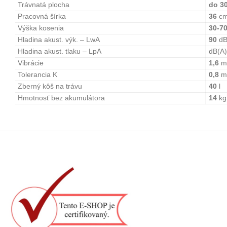
Trávnatá plocha
do 3
Pracovná šírka
36
c
Výška kosenia
30-7
Hladina akust. výk. – LwA
90
dB
Hladina akust. tlaku – LpA
dB(A)
Vibrácie
1,6
m
Tolerancia K
0,8
m
Zberný kôš na trávu
40
l
Hmotnosť bez akumulátora
14
kg
Z
á
p
ä
t
i
e