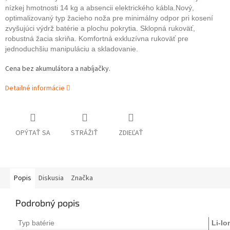
nízkej hmotnosti 14 kg a absencii elektrického kábla.Nový,
optimalizovaný typ žacieho noža pre minimálny odpor pri kosení
zvyšujúci výdrž batérie a plochu pokrytia. Sklopná rukoväť,
robustná žacia skriňa. Komfortná exkluzívna rukoväť pre
jednoduchšiu manipuláciu a skladovanie.
Cena bez akumulátora a nabíjačky.
Detailné informácie
OPÝTAŤ SA
STRÁŽIŤ
ZDIEĽAŤ
Popis
Diskusia
Značka
Podrobný popis
Typ batérie
Li-Io