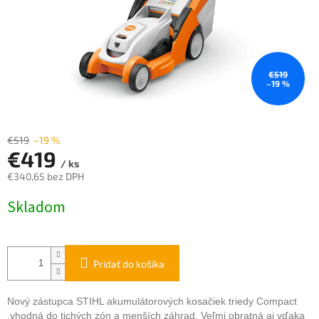
€519
–19 %
€519
–19 %
€419
/ ks
€340,65 bez DPH
Jednotková
Skladom
cena:
Pridať do košíka
Nový zástupca STIHL akumulátorových kosačiek triedy Compact
,vhodná do tichých zón a menších záhrad. Veľmi obratná aj vďaka