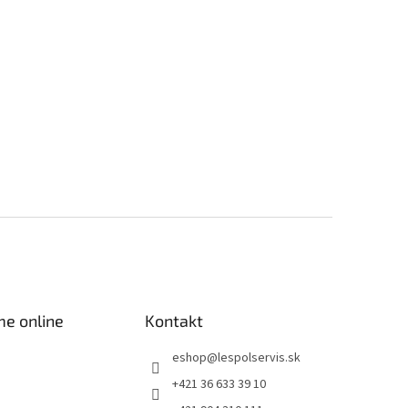
me online
Kontakt
eshop
@
lespolservis.sk
+421 36 633 39 10