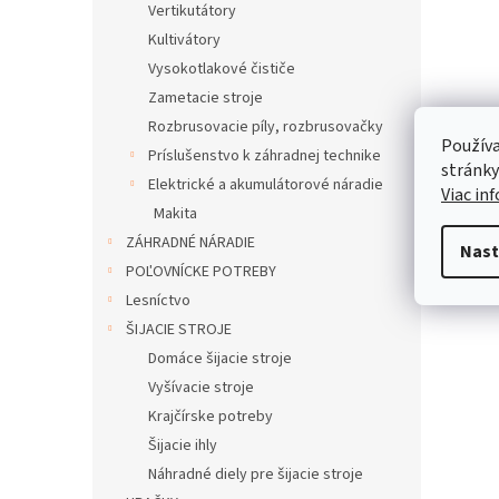
Vertikutátory
Kultivátory
Vysokotlakové čističe
Zametacie stroje
Rozbrusovacie píly, rozbrusovačky
Používa
Popi
Príslušenstvo k záhradnej technike
stránky
Elektrické a akumulátorové náradie
Viac in
Makita
Pod
ZÁHRADNÉ NÁRADIE
Nast
Popi
POĽOVNÍCKE POTREBY
Lesníctvo
ŠIJACIE STROJE
Domáce šijacie stroje
Vyšívacie stroje
Krajčírske potreby
Šijacie ihly
Náhradné diely pre šijacie stroje