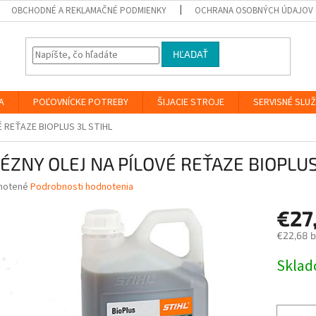
OBCHODNÉ A REKLAMAČNÉ PODMIENKY
OCHRANA OSOBNÝCH ÚDAJOV
HĽADAŤ
A
POĽOVNÍCKE POTREBY
ŠIJACIE STROJE
SERVISNÉ SLU
 REŤAZE BIOPLUS 3L STIHL
ÉZNY OLEJ NA PÍLOVÉ REŤAZE BIOPLUS
né
notené
Podrobnosti hodnotenia
nie
€27
u
€22,68 
Jednotk
Skla
cena:
iek.