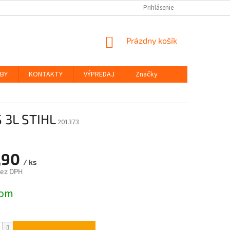
Prihlásenie
NÁKUPNÝ
Prázdny košík
KOŠÍK
ŽBY
KONTAKTY
VÝPREDAJ
Značky
 3L STIHL
201373
,90
/ ks
bez DPH
ová
dom