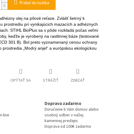
Pridať do košíka
dhézny olej na pílové reťaze. Zvlášť šetrný k
u prostrediu pri vynikajúcich mazacích a adhéznych
tiach. STIHL BioPlus sa v pôde rozkladá počas veľmi
doby, keďže je vyrobený na rastlinnej báze (testované
CD 301 B). Bol preto vyznamenaný cenou ochrany
o prostredia „Modrý anjel“ a európskou ekologickou
.
OPÝTAŤ SA
STRÁŽIŤ
ZDIEĽAŤ
Doprava zadarmo
Doručenie k Vám domov alebo
-line
osobný odber v našej
kamennej predajni.
Doprava od 100€ zadarmo