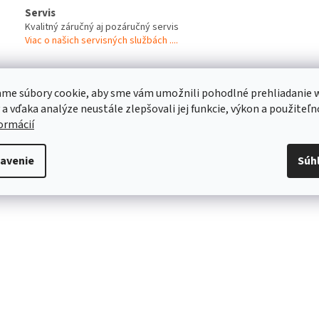
Servis
Kvalitný záručný aj pozáručný servis
Viac o našich servisných službách ....
me súbory cookie, aby sme vám umožnili pohodlné prehliadanie 
s
Diskusia
 a vďaka analýze neustále zlepšovali jej funkcie, výkon a použiteľn
formácií
robný popis
avenie
Súh
s produktu nie je dostupný