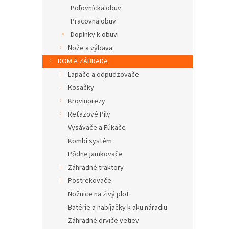
Poľovnícka obuv
Pracovná obuv
Doplnky k obuvi
Nože a výbava
DOM A ZÁHRADA
Lapače a odpudzovače
Kosačky
Krovinorezy
Reťazové Píly
Vysávače a Fúkače
Kombi systém
Pôdne jamkovače
Záhradné traktory
Postrekovače
Nožnice na živý plot
Batérie a nabíjačky k aku náradiu
Záhradné drviče vetiev