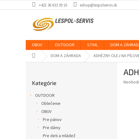
Prejsť
+421 36 633 39 10
eshop@lespolservis.sk
na
obsah
OBUV
OUTDOOR
STIHL
DOM A ZÁHRAD
Domov
DOM A ZÁHRADA
ADHÉZNY OLEJ NA PÍLOVÉ
B
ADH
o
Preskočiť
č
Priemer
Neohod
Kategórie
kategórie
n
hodnote
ý
produkt
OUTDOOR
p
je
Oblečenie
0,0
a
z
OBUV
n
5
e
Pre pánov
hviezdič
l
Pre dámy
Pre deti a mládež