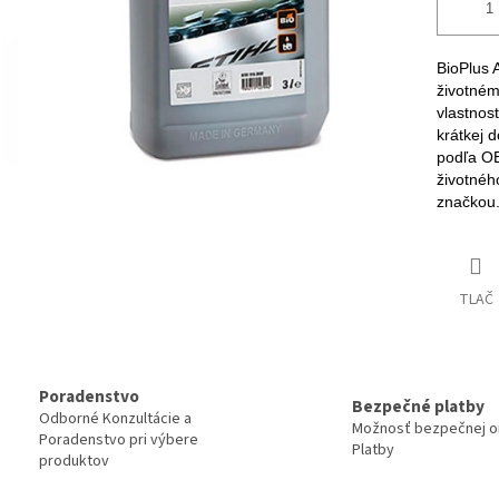
BioPlus A
životném
vlastnos
krátkej 
podľa OE
životnéh
značkou
TLAČ
Poradenstvo
Bezpečné platby
Odborné Konzultácie a
Možnosť bezpečnej on
Poradenstvo pri výbere
Platby
produktov