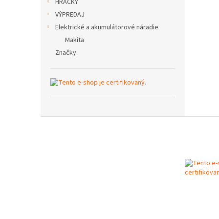
HRAČKY
VÝPREDAJ
Elektrické a akumulátorové náradie
Makita
Značky
Z
á
p
ä
t
i
e