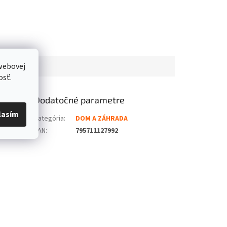
webovej
osť.
Dodatočné parametre
lasím
Kategória
:
DOM A ZÁHRADA
EAN
:
795711127992