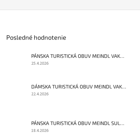
Posledné hodnotenie
PÁNSKA TURISTICKÁ OBUV MEINDL VAKUUM MEN GTX
Hodnotenie
25.4.2026
produktu
je
4
DÁMSKA TURISTICKÁ OBUV MEINDL VAKUUM LADY GTX MARINE VEĽKOSŤ 4 VÝPREDAJ
z
5
Hodnotenie
22.4.2026
hviezdičiek.
produktu
je
1
z
PÁNSKA TURISTICKÁ OBUV MEINDL SULDEN MAHAGONI
5
hviezdičiek.
Hodnotenie
18.4.2026
produktu