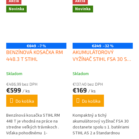
Akcia
Akcia
Vďaka kompaktnému...
Vďaka kompaktnému...
Novinka
Novinka
€649
–7 %
€249
–32 %
BENZÍNOVÁ KOSAČKA RM
AKUMULÁTOROVÝ
448.3 T STIHL
VYŽÍNAČ STIHL FSA 30 SET
S 1X AS2 + AL1
Skladom
Skladom
€486,99 bez DPH
€137,40 bez DPH
€599
€169
/ ks
/ ks
Do košíka
Do košíka
Benzínová kosačka STIHL RM
Kompaktný a tichý
448 T je vhodná na práce na
akumulátorový vyžínač FSA 30
stredne veľkých trávnikoch .
dostanete spolu s 1. batériami
Vďaka pohodlnému 1-
STIHL AS 2 a štandardnou