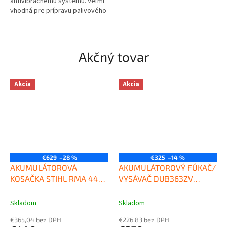
antivibračnému systému. Veľmi
vhodná pre prípravu palivového
dreva, na stavebné práce a...
Akčný tovar
Akcia
Akcia
€629
–28 %
€325
–14 %
AKUMULÁTOROVÁ
AKUMULÁTOROVÝ FÚKAČ/
KOSAČKA STIHL RMA 448
VYSÁVAČ DUB363ZV
TC
MAKITA
Skladom
Skladom
€365,04 bez DPH
€226,83 bez DPH