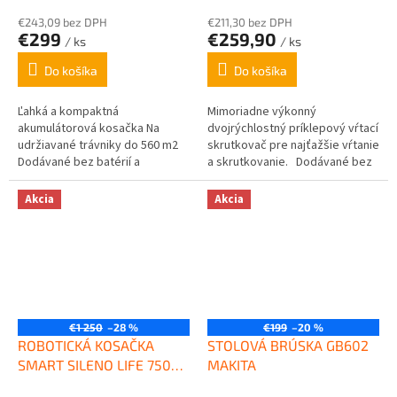
MAKITA
€243,09 bez DPH
€211,30 bez DPH
€299
€259,90
/ ks
/ ks
Do košíka
Do košíka
Ľahká a kompaktná
Mimoriadne výkonný
akumulátorová kosačka Na
dvojrýchlostný príklepový vŕtací
udržiavané trávniky do 560 m2
skrutkovač pre najťažšie vŕtanie
Dodávané bez batérií a
a skrutkovanie. Dodávané bez
nabíjačky Kompatibilné s
batérií a nabíjačky.
akumulátormi LXT 18 V: 6,0 /
Akcia
Akcia
5,0...
€1 250
–28 %
€199
–20 %
ROBOTICKÁ KOSAČKA
STOLOVÁ BRÚSKA GB602
SMART SILENO LIFE 750
MAKITA
m² GARDENA