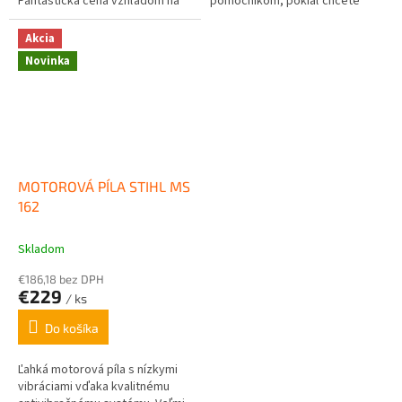
Fantastická cena vzhľadom na
pomocníkom, pokiaľ chcete
kvalitu prevedenia a životnosť
rýchlo a ľahko pokosiť trávu
stroja. Dodávané v dvoch...
alebo zastrihnúť okraje trávnika
Akcia
na...
Novinka
MOTOROVÁ PÍLA STIHL MS
162
Skladom
€186,18 bez DPH
€229
/ ks
Do košíka
Ľahká motorová píla s nízkymi
vibráciami vďaka kvalitnému