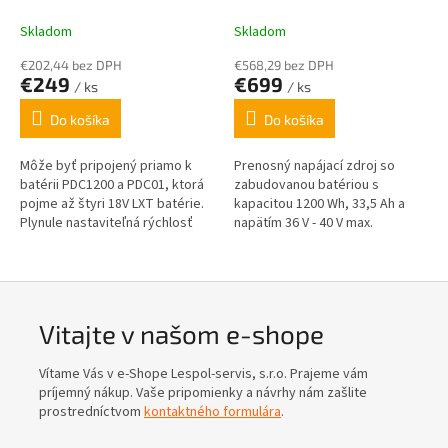
MAKITA
Skladom
Skladom
€202,44 bez DPH
€568,29 bez DPH
€249
€699
/ ks
/ ks
Do košíka
Do košíka
Môže byť pripojený priamo k
Prenosný napájací zdroj so
batérii PDC1200 a PDC01, ktorá
zabudovanou batériou s
pojme až štyri 18V LXT batérie.
kapacitou 1200 Wh, 33,5 Ah a
Plynule nastaviteľná rýchlosť
napätím 36 V - 40 V max.
vzduchu s tempomatom
(udržiavajte zvolenú rýchlosť)....
Vitajte v našom e-shope
Vítame Vás v e-Shope Lespol-servis, s.r.o. Prajeme vám
príjemný nákup. Vaše pripomienky a návrhy nám zašlite
prostredníctvom
kontaktného formulára
.