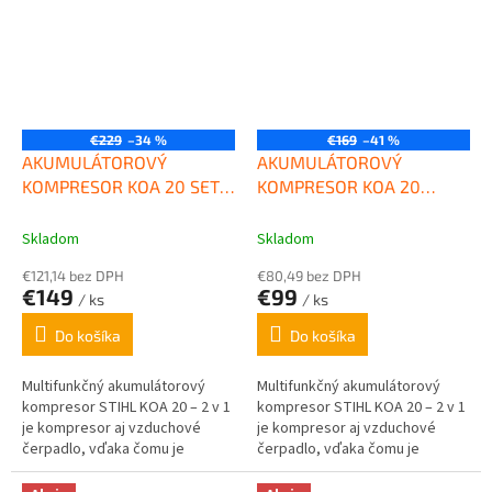
o
m
e
-
s
€229
–34 %
€169
–41 %
h
AKUMULÁTOROVÝ
AKUMULÁTOROVÝ
o
KOMPRESOR KOA 20 SET s
KOMPRESOR KOA 20
1xAS2 STIHL
STROJ STIHL
p
Skladom
Skladom
e
€121,14 bez DPH
€80,49 bez DPH
€149
€99
/ ks
/ ks
Do košíka
Do košíka
Multifunkčný akumulátorový
Multifunkčný akumulátorový
kompresor STIHL KOA 20 – 2 v 1
kompresor STIHL KOA 20 – 2 v 1
je kompresor aj vzduchové
je kompresor aj vzduchové
čerpadlo, vďaka čomu je
čerpadlo, vďaka čomu je
nafukovanie a vyfukovanie
nafukovanie a vyfukovanie
rýchle, jednoduché a pohodlné.
rýchle, jednoduché a pohodlné.