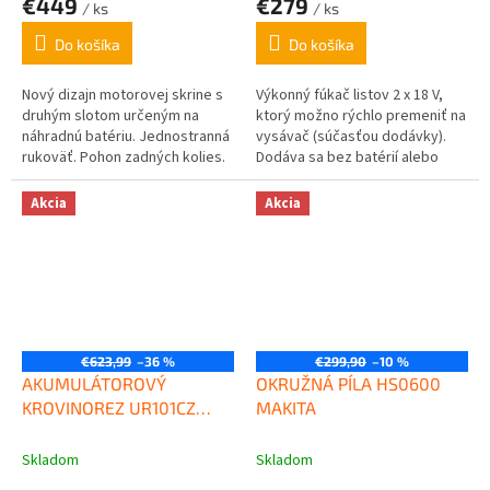
€449
€279
/ ks
/ ks
Do košíka
Do košíka
Nový dizajn motorovej skrine s
Výkonný fúkač listov 2 x 18 V,
druhým slotom určeným na
ktorý možno rýchlo premeniť na
náhradnú batériu. Jednostranná
vysávač (súčasťou dodávky).
rukoväť. Pohon zadných kolies.
Dodáva sa bez batérií alebo
Nastavenie výšky kosenia v
nabíjačky. Kompatibilné s...
rozsahu 25-75mm....
Akcia
Akcia
€623,99
–36 %
€299,90
–10 %
AKUMULÁTOROVÝ
OKRUŽNÁ PÍLA HS0600
KROVINOREZ UR101CZ
MAKITA
MAKITA
Skladom
Skladom