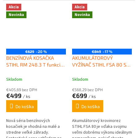
rýchlostnému pohonu
nabíjačkou STIHL AL 1. To
kolies urobíte...
znamená, že môžete začať s
Akcia
Akcia
kosením...
Novinka
Novinka
€629
–20 %
€849
–17 %
BENZÍNOVÁ KOSAČKA
AKUMULÁTOROVÝ
STIHL RM 248.3 T funkcia
VYŽÍNAČ STIHL FSA 80 SET
4 v1
S 2X AK 30
Skladom
Skladom
€405,69 bez DPH
€568,29 bez DPH
€499
€699
/ ks
/ ks
Do košíka
Do košíka
Nová séria benzínových
Akumulátorový krovinorez
kosačiek je vhodná na malé a
STIHL FSA 80 je vďaka svojmu
stredne veľké záhrady.
veľmi dobrému výkonu ideálnym