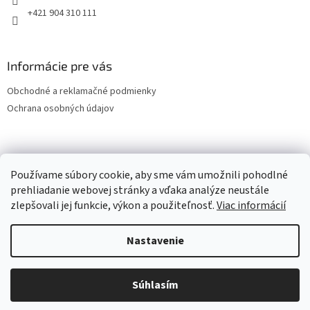
+421 904 310 111
Informácie pre vás
Obchodné a reklamačné podmienky
Ochrana osobných údajov
OCHRANA OSOBNÝCH ÚDAJOV
Používame súbory cookie, aby sme vám umožnili pohodlné
prehliadanie webovej stránky a vďaka analýze neustále
zlepšovali jej funkcie, výkon a použiteľnosť.
Viac informácií
Vytvoril Shoptet
Nastavenie
Copyright 2026
LESPOL - SERVIS, s.r.o.
. Všetky práva vyhradené.
Súhlasím
Upraviť nastavenie cookies
Vitajte v našom e-Shope.