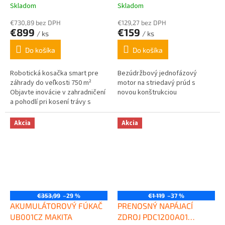
Skladom
Skladom
€730,89 bez DPH
€129,27 bez DPH
€899
€159
/ ks
/ ks
Do košíka
Do košíka
Robotická kosačka smart pre
Bezúdržbový jednofázový
záhrady do veľkosti 750 m²
motor na striedavý prúd s
Objavte inovácie v zahradničení
novou konštrukciou
a pohodlí pri kosení trávy s
vašou chytrou robotickou
kosačkou: GARDENA smart
Akcia
Akcia
SILENO life, sada...
€353,99
–29 %
€1 119
–37 %
AKUMULÁTOROVÝ FÚKAČ
PRENOSNÝ NAPÁJACÍ
UB001CZ MAKITA
ZDROJ PDC1200A01