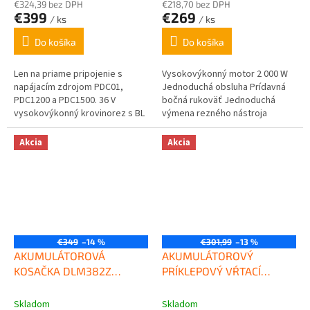
€324,39 bez DPH
€218,70 bez DPH
€399
€269
/ ks
/ ks
Do košíka
Do košíka
Len na priame pripojenie s
Vysokovýkonný motor 2 000 W
napájacím zdrojom PDC01,
Jednoduchá obsluha Prídavná
PDC1200 a PDC1500. 36 V
bočná rukoväť Jednoduchá
vysokovýkonný krovinorez s BL
výmena rezného nástroja
motorom poskytuje maximálny
výkon 1 kW porovnateľný
Akcia
Akcia
s motorovými krovinorezmi...
€349
–14 %
€301,99
–13 %
AKUMULÁTOROVÁ
AKUMULÁTOROVÝ
KOSAČKA DLM382Z
PRÍKLEPOVÝ VŔTACÍ
MAKITA
SKRUTKOVAČ S
PRÍKLEPOM DHP486Z
Skladom
Skladom